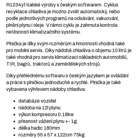
R1234yf italské výroby s českým softwarem. Cyklus
recyklace chladiva je možno zvolit automatický, nebo
podle jednotlivých programů na odsávání, vakuování,
plnění plynu i oleje. V rámci cyklu je zahrnuta kontrola
netěsnosti klimatizačního systému.
Plnička je díky svým rozměrům a hmotnosti vhodná také
pro mobilní servis. Díky nádobě chladiva o objemu 10 litrů je
také vhodná pro servis klimatizací nákladních automobilů,
TIR, bagrů, traktorů a zemědělských strojů.
Díky přehlednému softwaru s českým jazykem je ovládání
a práce s plničkou jednoduché a rychlé. Plnička je také
vybavena výhřevem nádoby chladiva.
databáze vozidel
nádoba na 12l plynu.
výkon kompresoru 0,18kw
přesnost vážení plynu +- 1g
délka hadic 180mm
rozměry 55 x 57 x 122cm 75kg