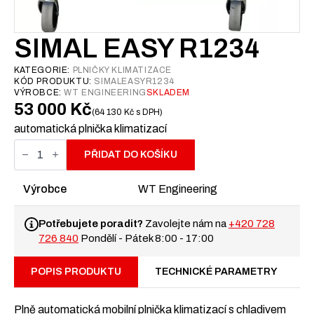
SIMAL EASY R1234
KATEGORIE:
PLNIČKY KLIMATIZACE
KÓD PRODUKTU:
SIMALEASYR1234
VÝROBCE:
WT ENGINEERING
SKLADEM
53 000
Kč
64 130
Kč
s DPH
automatická plnička klimatizací
SIMAL
Easy
PŘIDAT DO KOŠÍKU
R1234
množství
Výrobce
WT Engineering
Potřebujete poradit?
Zavolejte nám na
+420 728
726 840
Pondělí - Pátek 8:00 - 17:00
POPIS PRODUKTU
TECHNICKÉ PARAMETRY
Plně automatická mobilní plnička klimatizací s chladivem