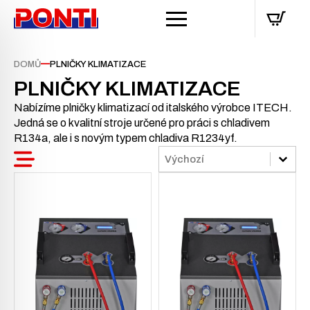
—
DOMŮ
PLNIČKY KLIMATIZACE
PLNIČKY KLIMATIZACE
Nabízíme plničky klimatizací od italského výrobce ITECH.
Jedná se o kvalitní stroje určené pro práci s chladivem
R134a, ale i s novým typem chladiva R1234yf.
Sort
Sort content
Sort content