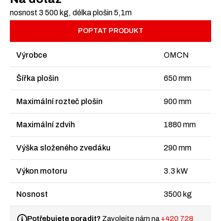
nosnost 3 500 kg, délka plošin 5,1m
POPTAT PRODUKT
Výrobce
OMCN
Šířka plošin
650 mm
Maximální rozteč plošin
900 mm
Maximální zdvih
1880 mm
Výška složeného zvedáku
290 mm
Výkon motoru
3.3 kW
Nosnost
3500 kg
Potřebujete poradit?
Zavolejte nám na
+420 728