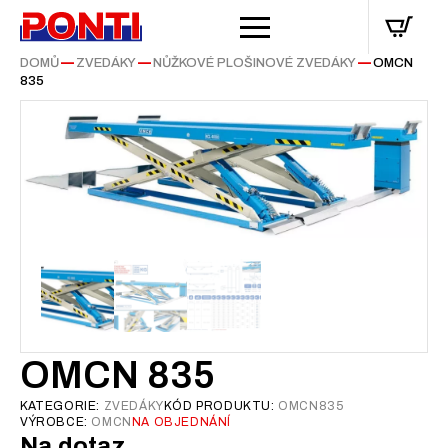
DOMŮ
—
ZVEDÁKY
—
NŮŽKOVÉ PLOŠINOVÉ ZVEDÁKY
—
OMCN
835
OMCN 835
KATEGORIE:
ZVEDÁKY
KÓD PRODUKTU:
OMCN835
VÝROBCE:
OMCN
NA OBJEDNÁNÍ
Na dotaz