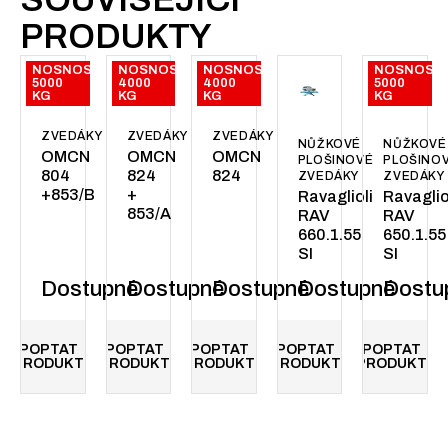
PRODUKTY
NOSNOST:
NOSNOST:
NOSNOST:
NOSNOST:
5000
4000
4000
5000
KG
KG
KG
KG
ZVEDÁKY
ZVEDÁKY
ZVEDÁKY
NŮŽKOVÉ
NŮŽKOVÉ
OMCN
OMCN
OMCN
PLOŠINOVÉ
PLOŠINO
804
824
824
ZVEDÁKY
ZVEDÁKY
+853/B
+
Ravaglioli
Ravaglio
853/A
RAV
RAV
660.1.55
650.1.55
SI
SI
Dostupné
Dostupné
Dostupné
Dostupné
Dostu
POPTAT
POPTAT
POPTAT
POPTAT
POPTAT
PRODUKT
PRODUKT
PRODUKT
PRODUKT
PRODUKT