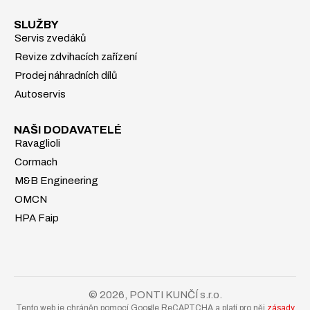
SLUŽBY
Servis zvedáků
Revize zdvihacích zařízení
Prodej náhradních dílů
Autoservis
NAŠI DODAVATELÉ
Ravaglioli
Cormach
M&B Engineering
OMCN
HPA Faip
© 2026, PONTI KUNČÍ s.r.o.
Tento web je chráněn pomocí Google ReCAPTCHA a platí pro něj
zásady