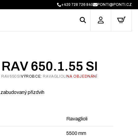
+420 728 726 840
PONTI@PONTI.CZ
RAV 650.1.55 SI
:
RAV650SI
VÝROBCE:
RAVAGLIOLI
NA OBJEDNÁNÍ
, zabudovaný přízdvih
Ravaglioli
5500 mm