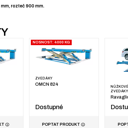
0 mm, rozteč 900 mm.
TY
NOSNOST: 4000 KG
ZVEDÁKY
OMCN 824
NŮŽKOVÉ
ZVEDÁK
Ravaglio
Dostupné
Dost
KT
POPTAT PRODUKT
POP