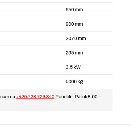
650 mm
900 mm
2070 mm
295 mm
3.5 kW
5000 kg
 nám na
+420 728 726 840
Pondělí - Pátek 8:00 -