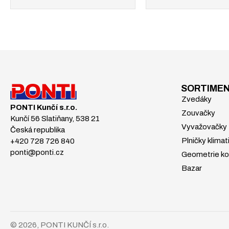
SORTIME
Zvedáky
PONTI Kunčí s.r.o.
Zouvačky
Kunčí 56 Slatiňany, 538 21
Vyvažovačky
Česká republika
Plničky klimat
+420 728 726 840
ponti@ponti.cz
Geometrie ko
Bazar
© 2026, PONTI KUNČÍ s.r.o.