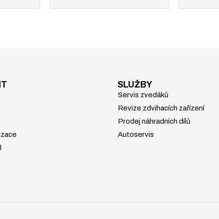
NT
SLUŽBY
Servis zvedáků
Revize zdvihacích zařízení
Prodej náhradních dílů
izace
Autoservis
l