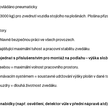
 ovládáno pneumaticky.
000 kg) pro zvednutí vozidla stojícího na plošinách. Plošina příz
tory.
a hlavně bezpečnou práci ve všech provozech.
jišťující maximální tuhost a pracovní stabilitu zvedáku.
objednat s příslušenstvím pro montáž na podlahu – výška sl
i sebou = maximální volnost pracovního prostoru.
návacím systémem = soustavné udržování výšky plošin v dané tole
uzdry = dlouhá životnost zvedáku.
nabídky (např. osvětlení, detektor vůle v přední nápravě atd)