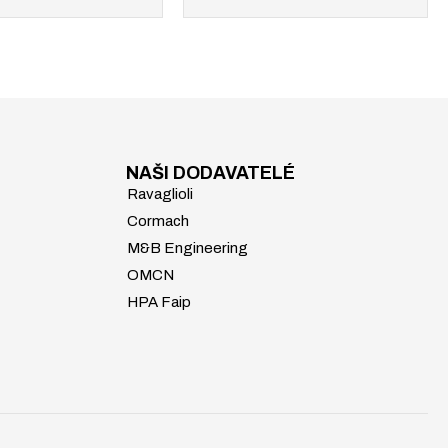
NAŠI DODAVATELÉ
Ravaglioli
Cormach
M&B Engineering
OMCN
HPA Faip