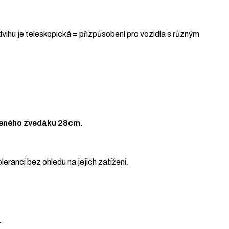
dvihu je teleskopická = přizpůsobení pro vozidla s různým
oženého zvedáku 28cm.
ranci bez ohledu na jejich zatížení.
.