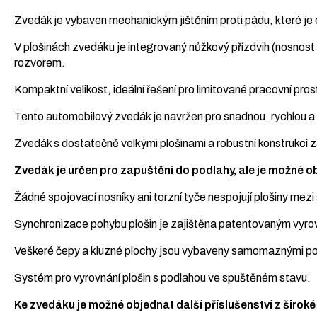
Zvedák je vybaven mechanickým jištěním proti pádu, které je
V plošinách zvedáku je integrovaný nůžkový přízdvih (nosnost 3
rozvorem.
Kompaktní velikost, ideální řešení pro limitované pracovní pros
Tento automobilový zvedák je navržen pro snadnou, rychlou 
Zvedák s dostatečně velkými plošinami a robustní konstrukcí za
Zvedák je určen pro zapuštění do podlahy, ale je možné 
Žádné spojovací nosníky ani torzní tyče nespojují plošiny mez
Synchronizace pohybu plošin je zajištěna patentovaným vyrov
Veškeré čepy a kluzné plochy jsou vybaveny samomaznými po
Systém pro vyrovnání plošin s podlahou ve spuštěném stavu.
Ke zvedáku je možné objednat další příslušenství z široké 