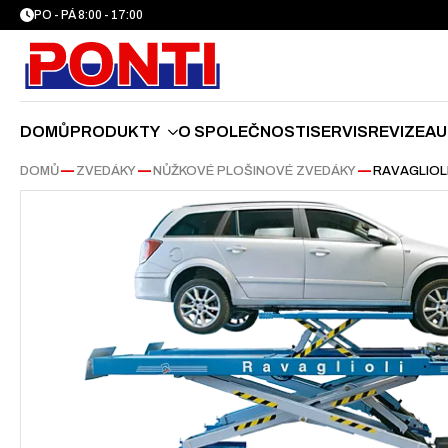
PO - PÁ 8:00 - 17:00
DOMŮ
PRODUKTY
O SPOLEČNOSTI
SERVIS
REVIZE
AU
DOMŮ
—
ZVEDÁKY
—
NŮŽKOVÉ PLOŠINOVÉ ZVEDÁKY
—
RAVAGLIOLI