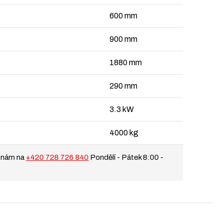
600 mm
900 mm
1880 mm
290 mm
3.3 kW
4000 kg
 nám na
+420 728 726 840
Pondělí - Pátek 8:00 -