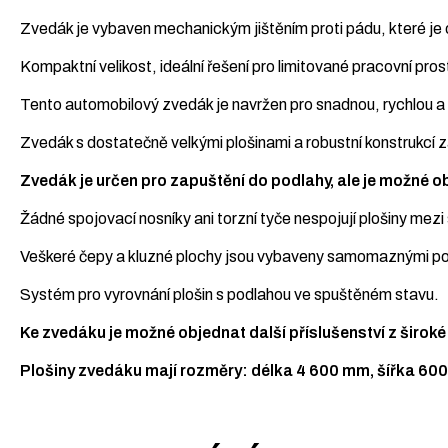
Zvedák je vybaven mechanickým jištěním proti pádu, které je
Kompaktní velikost, ideální řešení pro limitované pracovní pros
Tento automobilový zvedák je navržen pro snadnou, rychlou 
Zvedák s dostatečně velkými plošinami a robustní konstrukcí za
Zvedák je určen pro zapuštění do podlahy, ale je možné 
Žádné spojovací nosníky ani torzní tyče nespojují plošiny mez
Veškeré čepy a kluzné plochy jsou vybaveny samomaznými po
Systém pro vyrovnání plošin s podlahou ve spuštěném stavu.
Ke zvedáku je možné objednat další příslušenství z široké 
Plošiny zvedáku mají rozměry: délka 4 600 mm, šířka 60