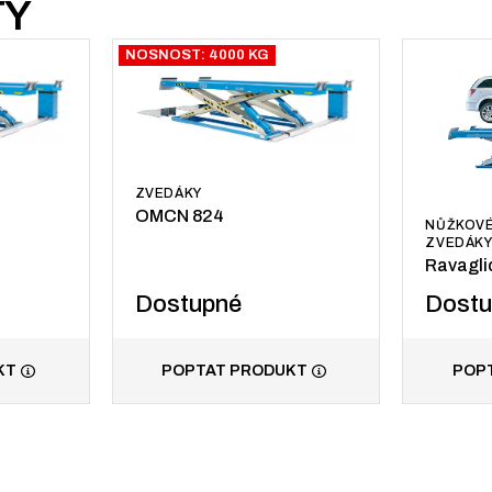
TY
NOSNOST: 4000 KG
ZVEDÁKY
OMCN 824
NŮŽKOVÉ
ZVEDÁK
Ravaglio
Dostupné
Dost
KT
POPTAT PRODUKT
POP