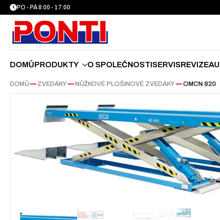
PO - PÁ 8:00 - 17:00
DOMŮ
PRODUKTY
O SPOLEČNOSTI
SERVIS
REVIZE
AU
DOMŮ
—
ZVEDÁKY
—
NŮŽKOVÉ PLOŠINOVÉ ZVEDÁKY
—
OMCN 820