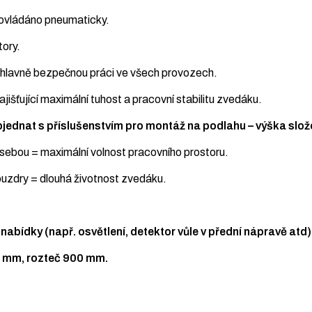
 ovládáno pneumaticky.
tory.
a hlavně bezpečnou práci ve všech provozech.
jišťující maximální tuhost a pracovní stabilitu zvedáku.
objednat s příslušenstvím pro montáž na podlahu – výška sl
i sebou = maximální volnost pracovního prostoru.
uzdry = dlouhá životnost zvedáku.
nabídky (např. osvětlení, detektor vůle v přední nápravě atd)
0 mm, rozteč 900 mm.