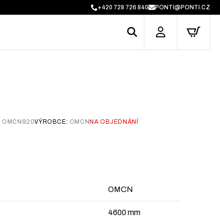
+420 728 726 840
PONTI@PONTI.CZ
:
OMCN820
VÝROBCE:
OMCN
NA OBJEDNÁNÍ
OMCN
4600 mm