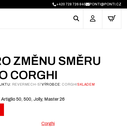
+420 728 726 840
PONTI@PONTI.CZ
PRO ZMĚNU SMĚRU
O CORGHI
UKTU:
REVERMECH-57
VÝROBCE:
CORGHI
SKLADEM
rtiglio 50, 500, Jolly, Master 26
Corghi