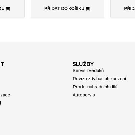
KU
PŘIDAT DO KOŠÍKU
PŘID
NT
SLUŽBY
Servis zvedáků
Revize zdvihacích zařízení
Prodej náhradních dílů
izace
Autoservis
l