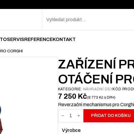
Search
TOSERVIS
REFERENCE
KONTAKT
PRO CORGHI
ZAŘÍZENÍ 
OTÁČENÍ PR
KATEGORIE:
NÁHRADNÍ DÍLY
KÓD PROD
7 250
Kč
8 773
Kč
s DPH
Reverzační mechanismus pro Corghi A
Zařízení
pro
PŘIDAT DO KOŠÍKU
změnu
směru
otáčení
Výrobce