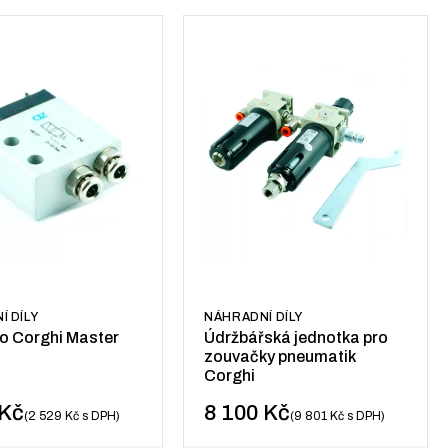
Í DÍLY
NÁHRADNÍ DÍLY
ro Corghi Master
Údržbářská jednotka pro
zouvačky pneumatik
Corghi
Kč
8 100
Kč
2 529
Kč
s DPH
9 801
Kč
s DPH