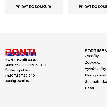
PŘIDAT DO KOŠÍKU
PŘIDAT DO KOŠÍ
SORTIME
Zvedáky
PONTI Kunčí s.r.o.
Zouvačky
Kunčí 56 Slatiňany, 538 21
Vyvažovačky
Česká republika
Plničky klimat
+420 728 726 840
ponti@ponti.cz
Geometrie ko
Bazar