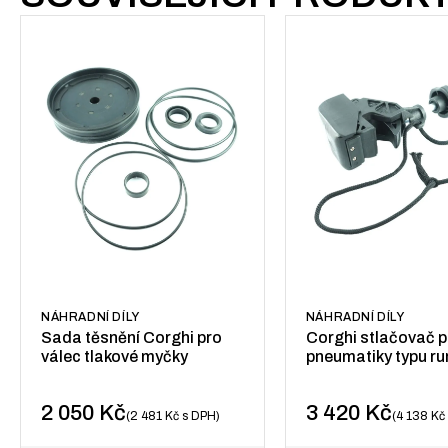
NÁHRADNÍ DÍLY
NÁHRADNÍ DÍLY
Sada těsnění Corghi pro
Corghi stlačovač p
válec tlakové myčky
pneumatiky typu run
2 050
Kč
3 420
Kč
2 481
Kč
s DPH
4 138
Kč