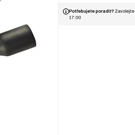
pro
Corghi
množství
Potřebujete poradit?
Zavolejte
17:00