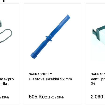
NÁHRADNÍ DÍLY
NÁHRADN
atek pro
Plastová škrabka 22 mm
Ventil p
-flat
24
505
Kč
2 090
s DPH
611
Kč
s DPH