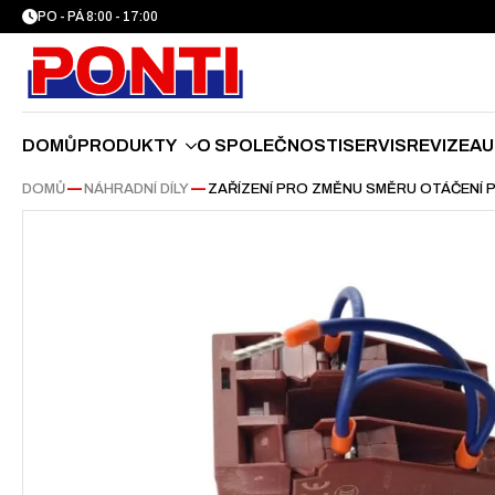
PO - PÁ 8:00 - 17:00
DOMŮ
PRODUKTY
O SPOLEČNOSTI
SERVIS
REVIZE
AU
DOMŮ
—
NÁHRADNÍ DÍLY
—
ZAŘÍZENÍ PRO ZMĚNU SMĚRU OTÁČENÍ 