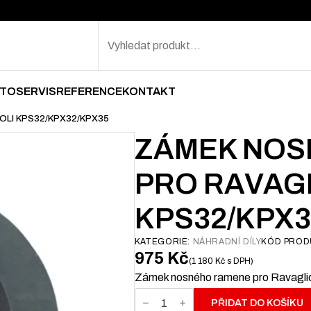
Search
TOSERVIS
REFERENCE
KONTAKT
LI KPS32/KPX32/KPX35
ZÁMEK NOS
PRO RAVAGL
KPS32/KPX3
KATEGORIE:
NÁHRADNÍ DÍLY
KÓD PROD
975
Kč
1 180
Kč
s DPH
Zámek nosného ramene pro Ravagli
Zámek
nosného
PŘIDAT DO KOŠÍKU