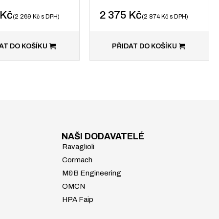
Kč
2 375
Kč
2 269
Kč
s DPH
2 874
Kč
s DPH
AT DO KOŠÍKU
PŘIDAT DO KOŠÍKU
NAŠI DODAVATELÉ
Ravaglioli
Cormach
M&B Engineering
OMCN
HPA Faip