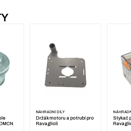
TY
NÁHRADNÍ DÍLY
NÁHRADN
ole
Držák motoru a potrubí pro
Stykač 
y OMCN
Ravaglioli
Ravaglio