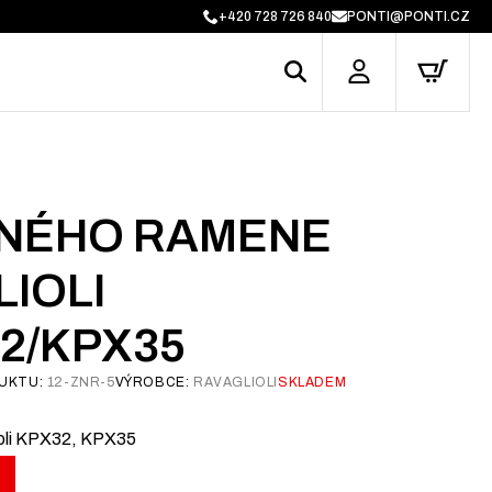
+420 728 726 840
PONTI@PONTI.CZ
NÉHO RAMENE
IOLI
2/KPX35
UKTU:
12-ZNR-5
VÝROBCE:
RAVAGLIOLI
SKLADEM
oli KPX32, KPX35