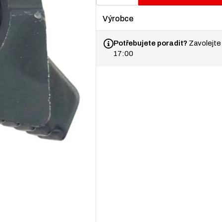
ramene
pro
Ravaglioli
Výrobce
KPS32/KPX32/KPX35
množství
Potřebujete poradit?
Zavolejte
17:00