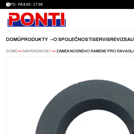
PO - PÁ 8:00 - 17:00
DOMŮ
PRODUKTY
O SPOLEČNOSTI
SERVIS
REVIZE
AU
DOMŮ
—
NÁHRADNÍ DÍLY
—
ZÁMEK NOSNÉHO RAMENE PRO RAVAGLIO