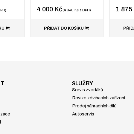
4 000
Kč
1 875
DPH
4 840
Kč
s DPH
KU
PŘIDAT DO KOŠÍKU
PŘID
NT
SLUŽBY
Servis zvedáků
Revize zdvihacích zařízení
Prodej náhradních dílů
izace
Autoservis
l