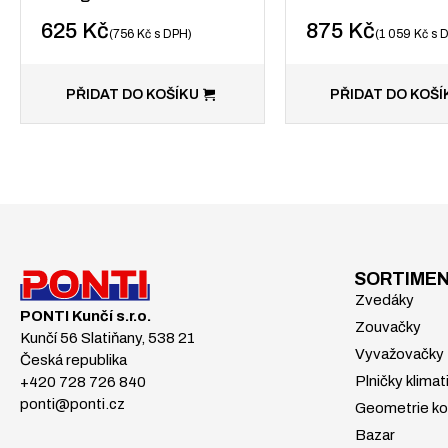
625
Kč
875
Kč
756
Kč
s DPH
1 059
Kč
s 
PŘIDAT DO KOŠÍKU
PŘIDAT DO KOŠÍ
SORTIME
Zvedáky
PONTI Kunčí s.r.o.
Zouvačky
Kunčí 56 Slatiňany, 538 21
Vyvažovačky
Česká republika
Plničky klimat
+420 728 726 840
ponti@ponti.cz
Geometrie ko
Bazar