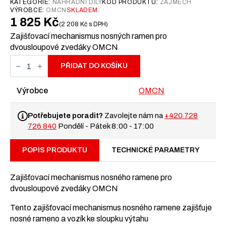
KATEGORIE:
NÁHRADNÍ DÍLY
KÓD PRODUKTU:
ZAJMECH
VÝROBCE:
OMCN
SKLADEM
1 825
Kč
2 208
Kč
s DPH
Zajišťovací mechanismus nosných ramen pro
dvousloupové zvedáky OMCN
Zajišťovací
mechanismus
PŘIDAT DO KOŠÍKU
nosných
ramen
pro
Výrobce
OMCN
dvousloupové
zvedáky
OMCN
Potřebujete poradit?
Zavolejte nám na
+420 728
množství
726 840
Pondělí - Pátek 8:00 - 17:00
POPIS PRODUKTU
TECHNICKÉ PARAMETRY
Zajišťovací mechanismus nosného ramene pro
dvousloupové zvedáky OMCN
Tento zajišťovací mechanismus nosného ramene zajišťuje
nosné rameno a vozík ke sloupku výtahu