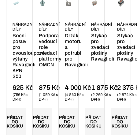
NÁHRADNÍ
NÁHRADNÍ
NÁHRADNÍ
NÁHRADNÍ
NÁHRADN
DÍLY
DÍLY
DÍLY
DÍLY
DÍLY
Boční
Podpora
Držák
Stykač
Stykač
posuv
vedoucí
motoru
pro
pro
pro
role
a
zvedací
zvedací
dvousloupové
zvedací
potrubí
plošiny
plošiny
výtahy
platformy
pro
Ravaglioli
Ravaglio
Ravaglioli
OMCN
Ravaglioli
KPN
250
625
Kč
875
Kč
4 000
Kč
1 875
Kč
2 375
756
Kč
s
1 059
Kč
s
4 840
Kč
s
2 269
Kč
s
2 874
Kč
s
DPH
DPH
DPH
DPH
DPH
PŘIDAT
PŘIDAT
PŘIDAT
PŘIDAT
PŘIDAT
DO
DO
DO
DO
DO
KOŠÍKU
KOŠÍKU
KOŠÍKU
KOŠÍKU
KOŠÍKU