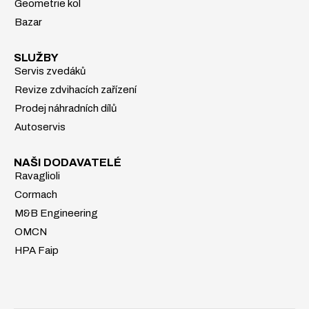
Geometrie kol
Bazar
SLUŽBY
Servis zvedáků
Revize zdvihacích zařízení
Prodej náhradních dílů
Autoservis
NAŠI DODAVATELÉ
Ravaglioli
Cormach
M&B Engineering
OMCN
HPA Faip