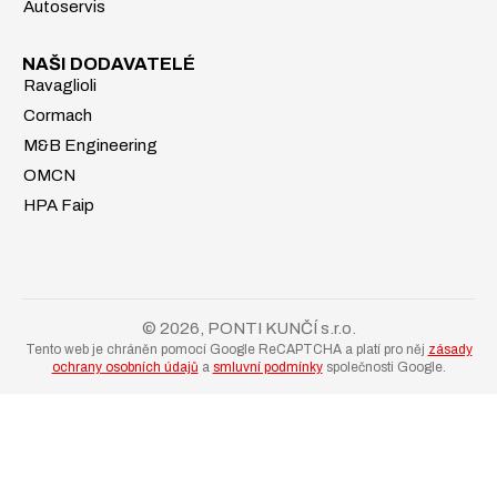
Autoservis
NAŠI DODAVATELÉ
Ravaglioli
Cormach
M&B Engineering
OMCN
HPA Faip
© 2026, PONTI KUNČÍ s.r.o.
Tento web je chráněn pomocí Google ReCAPTCHA a platí pro něj
zásady
ochrany osobních údajů
a
smluvní podmínky
společnosti Google.