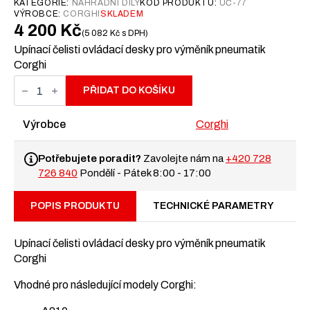
KATEGORIE:
NÁHRADNÍ DÍLY
KÓD PRODUKTU:
UČ-77
VÝROBCE:
CORGHI
SKLADEM
4 200
Kč
5 082
Kč
s DPH
Upínací čelisti ovládací desky pro výměník pneumatik
Corghi
Upínací
čelisti
PŘIDAT DO KOŠÍKU
pro
ovládací
desku
Výrobce
Corghi
pro
montážní
stroj
Potřebujete poradit?
Zavolejte nám na
+420 728
na
726 840
Pondělí - Pátek 8:00 - 17:00
pneumatiky
Corghi
množství
POPIS PRODUKTU
TECHNICKÉ PARAMETRY
Upínací čelisti ovládací desky pro výměník pneumatik
Corghi
Vhodné pro následující modely Corghi: