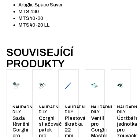
Artiglio Space Saver
MTS 430
MTS40-20
MTS40-20 LL
SOUVISEJÍCÍ
PRODUKTY
NÁHRADNÍ
NÁHRADNÍ
NÁHRADNÍ
NÁHRADNÍ
NÁHRADN
DÍLY
DÍLY
DÍLY
DÍLY
DÍLY
Sada
Corghi
Plastová
Ventil
Údržbář
těsnění
stlačovač
škrabka
pro
jednotk
Corghi
patek
22
Corghi
pro
pro
pro
mm
Master
zouvačk