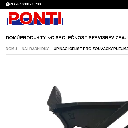
PO - PÁ 8:00 - 17:00
DOMŮ
PRODUKTY
O SPOLEČNOSTI
SERVIS
REVIZE
AU
DOMŮ
—
NÁHRADNÍ DÍLY
—
UPÍNACÍ ČELIST PRO ZOUVAČKY PNEUMA