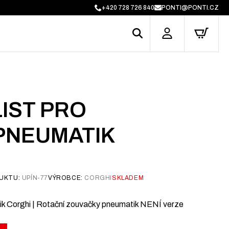
+420 728 726 840
PONTI@PONTI.CZ
LIST PRO
PNEUMATIK
UKTU:
UPÍN-77
VÝROBCE:
CORGHI
SKLADEM
tik Corghi | Rotační zouvačky pneumatik NENÍ verze