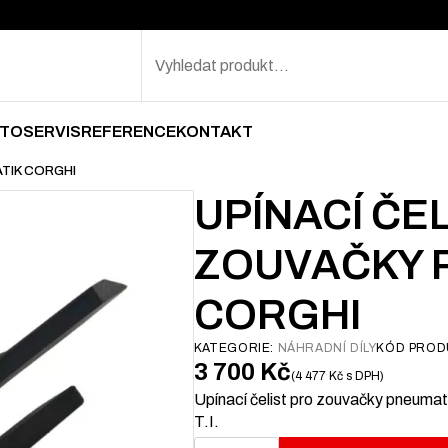
Search
TOSERVIS
REFERENCE
KONTAKT
TIK CORGHI
UPÍNACÍ ČE
ZOUVAČKY 
CORGHI
KATEGORIE:
NÁHRADNÍ DÍLY
KÓD PROD
3 700
Kč
4 477
Kč
s DPH
Upínací čelist pro zouvačky pneuma
T.I.
Upínací