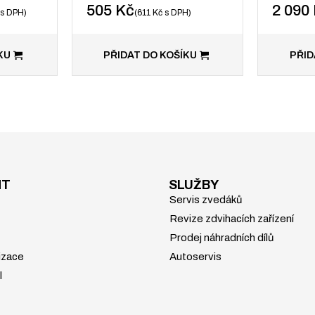
505
Kč
2 090
s DPH
611
Kč
s DPH
KU
PŘIDAT DO KOŠÍKU
PŘID
NT
SLUŽBY
Servis zvedáků
Revize zdvihacích zařízení
Prodej náhradních dílů
izace
Autoservis
l