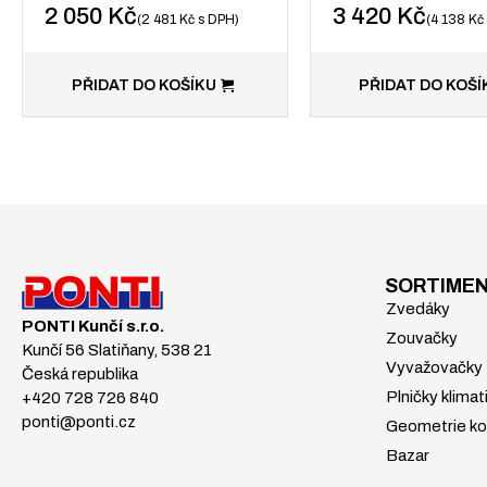
2 050
Kč
3 420
Kč
2 481
Kč
s DPH
4 138
Kč
PŘIDAT DO KOŠÍKU
PŘIDAT DO KOŠÍ
SORTIME
Zvedáky
PONTI Kunčí s.r.o.
Zouvačky
Kunčí 56 Slatiňany, 538 21
Vyvažovačky
Česká republika
Plničky klimat
+420 728 726 840
ponti@ponti.cz
Geometrie ko
Bazar