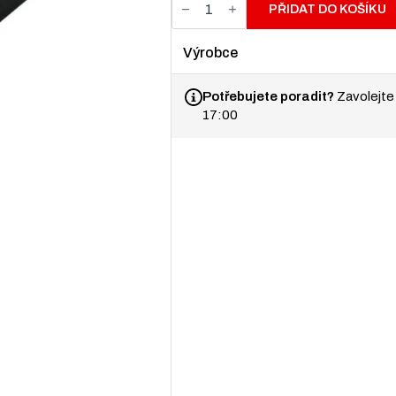
čelist
PŘIDAT DO KOŠÍKU
pro
zouvačky
pneumatik
Výrobce
Corghi
množství
Potřebujete poradit?
Zavolejte
17:00