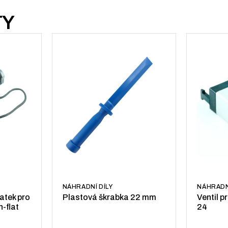
TY
NÁHRADNÍ DÍLY
NÁHRADN
atek pro
Plastová škrabka 22 mm
Ventil p
-flat
24