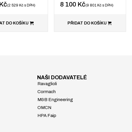
Kč
8 100
Kč
2 529
Kč
s DPH
9 801
Kč
s DPH
AT DO KOŠÍKU
PŘIDAT DO KOŠÍKU
NAŠI DODAVATELÉ
Ravaglioli
Cormach
M&B Engineering
OMCN
HPA Faip