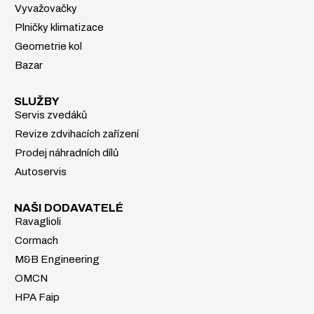
Vyvažovačky
Plničky klimatizace
Geometrie kol
Bazar
SLUŽBY
Servis zvedáků
Revize zdvihacích zařízení
Prodej náhradních dílů
Autoservis
NAŠI DODAVATELÉ
Ravaglioli
Cormach
M&B Engineering
OMCN
HPA Faip