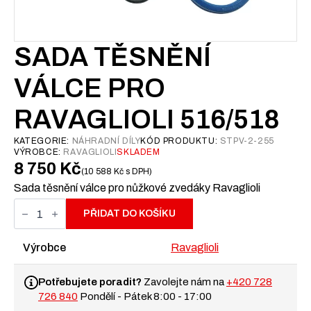
SADA TĚSNĚNÍ
VÁLCE PRO
RAVAGLIOLI 516/518
KATEGORIE:
NÁHRADNÍ DÍLY
KÓD PRODUKTU:
STPV-2-255
VÝROBCE:
RAVAGLIOLI
SKLADEM
8 750
Kč
10 588
Kč
s DPH
Sada těsnění válce pro nůžkové zvedáky Ravaglioli
Sada
těsnění
PŘIDAT DO KOŠÍKU
válce
pro
Ravaglioli
Výrobce
Ravaglioli
516/518
množství
Potřebujete poradit?
Zavolejte nám na
+420 728
726 840
Pondělí - Pátek 8:00 - 17:00