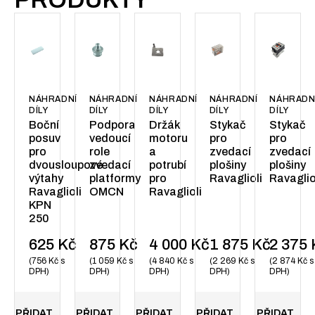
NÁHRADNÍ
NÁHRADNÍ
NÁHRADNÍ
NÁHRADNÍ
NÁHRADN
DÍLY
DÍLY
DÍLY
DÍLY
DÍLY
Boční
Podpora
Držák
Stykač
Stykač
posuv
vedoucí
motoru
pro
pro
pro
role
a
zvedací
zvedací
dvousloupové
zvedací
potrubí
plošiny
plošiny
výtahy
platformy
pro
Ravaglioli
Ravaglio
Ravaglioli
OMCN
Ravaglioli
KPN
250
625
Kč
875
Kč
4 000
Kč
1 875
Kč
2 375
756
Kč
s
1 059
Kč
s
4 840
Kč
s
2 269
Kč
s
2 874
Kč
s
DPH
DPH
DPH
DPH
DPH
PŘIDAT
PŘIDAT
PŘIDAT
PŘIDAT
PŘIDAT