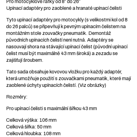
Pro motocyklové ráfky od 8″ do 26″
Upínací adaptéry pro zaoblené a hranaté upínací čelisti
Tyto upínací adaptéry pro motocykly (s velikostmi kol od 8
do 26 palců) se připevňují k pevným upínacím čelistem na
montážním stole zouvačky pneumatik. Demontáž
původních upínacích čelistí není nutná. Adaptéry se
nasouvají shora na stávající upínací čelist (původní upínací
čelist musí být maximálně 43 mm široká) a zezadu se
zajišťují šroubem.
Tato sada obsahuje kovovou vložku pro každý adaptér,
která umožňuje použití s ​​zouvačkami pneumatik, které mají
zaoblené úchyty upínacích čelistí. (Viz obrázky)
Rozměry:
Pro upínací čelisti s maximální šířkou 43 mm
Celková výška: 106 mm
Celková šířka: 50 mm
Celková hloubka: 108 mm