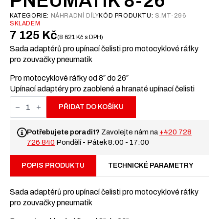
PNEUMATIK 8-26
KATEGORIE:
NÁHRADNÍ DÍLY
KÓD PRODUKTU:
S.MT-296
SKLADEM
7 125
Kč
8 621
Kč
s DPH
Sada adaptérů pro upínací čelisti pro motocyklové ráfky
pro zouvačky pneumatik
Pro motocyklové ráfky od 8″ do 26″
Upínací adaptéry pro zaoblené a hranaté upínací čelisti
Sada
adaptérů
PŘIDAT DO KOŠÍKU
pro
upnutí
ráfků
Potřebujete poradit?
Zavolejte nám na
+420 728
motocyklů
726 840
Pondělí - Pátek 8:00 - 17:00
pro
zouvačky
pneumatik
POPIS PRODUKTU
TECHNICKÉ PARAMETRY
8-
26
množství
Sada adaptérů pro upínací čelisti pro motocyklové ráfky
pro zouvačky pneumatik