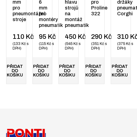
mm
6
hlavu
pro
držáky
pro
mm
strojů
Proline
pneumat
pneumontážní
pro
na
322
Corghi
stroje
montéry
montáž
pneumatik
pneumatik
110
Kč
95
Kč
450
Kč
290
Kč
310
K
133
Kč
s
115
Kč
s
545
Kč
s
351
Kč
s
375
Kč
s
DPH
DPH
DPH
DPH
DPH
PŘIDAT
PŘIDAT
PŘIDAT
PŘIDAT
PŘIDAT
DO
DO
DO
DO
DO
KOŠÍKU
KOŠÍKU
KOŠÍKU
KOŠÍKU
KOŠÍKU