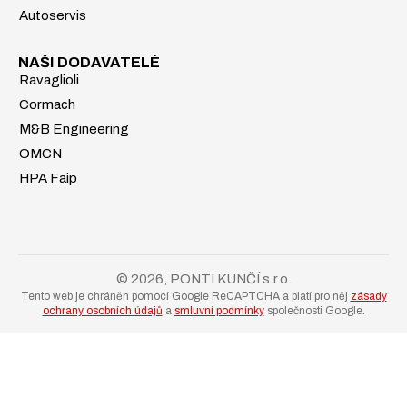
Autoservis
NAŠI DODAVATELÉ
Ravaglioli
Cormach
M&B Engineering
OMCN
HPA Faip
© 2026, PONTI KUNČÍ s.r.o.
Tento web je chráněn pomocí Google ReCAPTCHA a platí pro něj
zásady
ochrany osobních údajů
a
smluvní podmínky
společnosti Google.