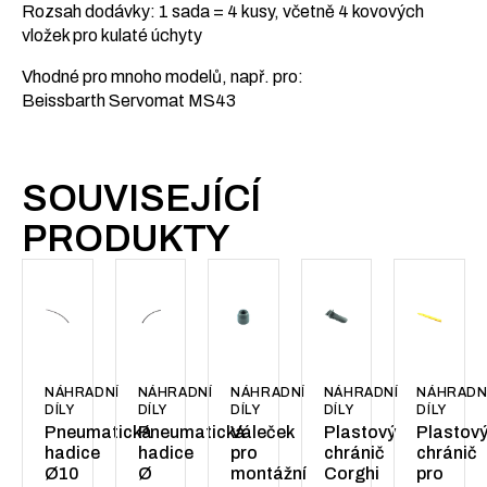
Rozsah dodávky: 1 sada = 4 kusy, včetně 4 kovových
vložek pro kulaté úchyty
Vhodné pro mnoho modelů, např. pro:
Beissbarth Servomat MS43
SOUVISEJÍCÍ
PRODUKTY
NÁHRADNÍ
NÁHRADNÍ
NÁHRADNÍ
NÁHRADNÍ
NÁHRADN
DÍLY
DÍLY
DÍLY
DÍLY
DÍLY
Pneumatická
Pneumatická
Váleček
Plastový
Plastov
hadice
hadice
pro
chránič
chránič
Ø10
Ø
montážní
Corghi
pro