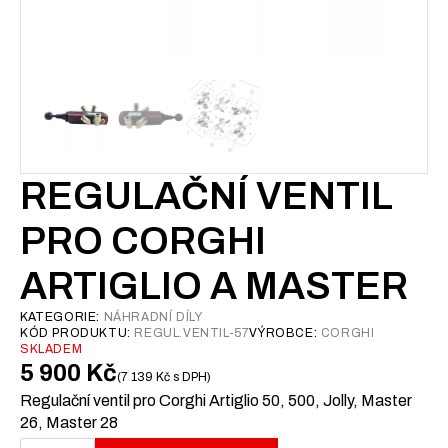
REGULAČNÍ VENTIL
PRO CORGHI
ARTIGLIO A MASTER
KATEGORIE:
NÁHRADNÍ DÍLY
KÓD PRODUKTU:
REGUL.VENTIL-57
VÝROBCE:
CORGHI
SKLADEM
5 900
Kč
7 139
Kč
s DPH
Regulační ventil pro Corghi Artiglio 50, 500, Jolly, Master
26, Master 28
Regulační