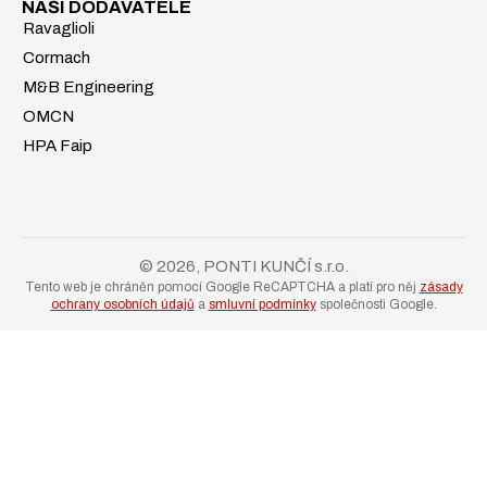
NAŠI DODAVATELÉ
Ravaglioli
Cormach
M&B Engineering
OMCN
HPA Faip
© 2026, PONTI KUNČÍ s.r.o.
Tento web je chráněn pomocí Google ReCAPTCHA a platí pro něj
zásady
ochrany osobních údajů
a
smluvní podmínky
společnosti Google.