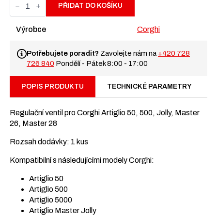
ventil
PŘIDAT DO KOŠÍKU
pro
Corghi
Artiglio
Výrobce
Corghi
a
Master
množství
Potřebujete poradit?
Zavolejte nám na
+420 728
726 840
Pondělí - Pátek 8:00 - 17:00
POPIS PRODUKTU
TECHNICKÉ PARAMETRY
Regulační ventil pro Corghi Artiglio 50, 500, Jolly, Master
26, Master 28
Rozsah dodávky: 1 kus
Kompatibilní s následujícími modely Corghi:
Artiglio 50
Artiglio 500
Artiglio 5000
Artiglio Master Jolly