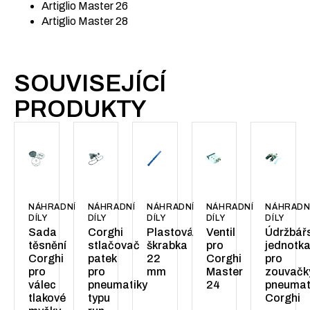
Artiglio Master 26
Artiglio Master 28
SOUVISEJÍCÍ
PRODUKTY
NÁHRADNÍ
NÁHRADNÍ
NÁHRADNÍ
NÁHRADNÍ
NÁHRADN
DÍLY
DÍLY
DÍLY
DÍLY
DÍLY
Sada
Corghi
Plastová
Ventil
Údržbář
těsnění
stlačovač
škrabka
pro
jednotk
Corghi
patek
22
Corghi
pro
pro
pro
mm
Master
zouvačk
válec
pneumatiky
24
pneumat
tlakové
typu
Corghi