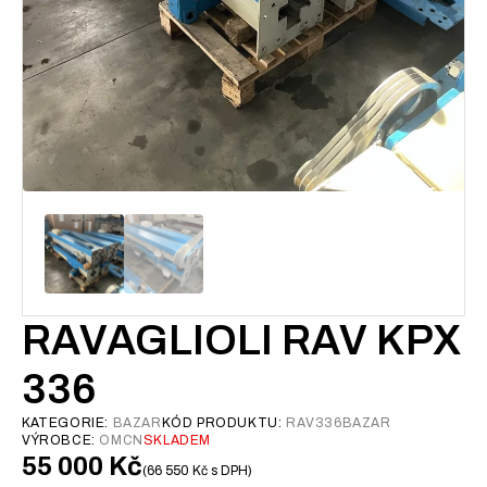
RAVAGLIOLI RAV KPX
336
KATEGORIE:
BAZAR
KÓD PRODUKTU:
RAV336BAZAR
VÝROBCE:
OMCN
SKLADEM
55 000
Kč
66 550
Kč
s DPH