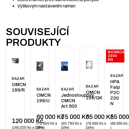
Výškovým nastavením ramen
SOUVISEJÍCÍ
PRODUKTY
NOSNOST:
3200
KG
BAZAR
BAZAR
HPA
OMCN
BAZAR
Faip
BAZAR
BAZAR
199/R
OMCN
P2C
OMCN
Jednosloupový
199/GK
230
199/U
OMCN
N
Art.500
60 000
Kč
75 000
Kč
65 000
Kč
55 00
120 000
Kč
72 600
Kč
s
90 750
Kč
s
78 650
Kč
s
66 550
Kč
145 200
Kč
s DPH
DPH
DPH
DPH