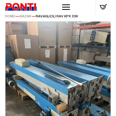
DOMŮ
—
BAZAR
—
RAVAGLIOLI RAV KPX 336