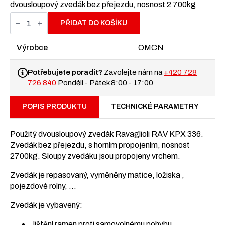
dvousloupový zvedák bez přejezdu, nosnost 2 700kg
Ravaglioli
RAV
PŘIDAT DO KOŠÍKU
KPX
336
množství
Výrobce
OMCN
Potřebujete poradit?
Zavolejte nám na
+420 728
726 840
Pondělí - Pátek 8:00 - 17:00
POPIS PRODUKTU
TECHNICKÉ PARAMETRY
Použitý dvousloupový zvedák Ravaglioli RAV KPX 336.
Zvedák bez přejezdu, s horním propojením, nosnost
2700kg. Sloupy zvedáku jsou propojeny vrchem.
Zvedák je repasovaný, vyměněny matice, ložiska ,
pojezdové rolny, …
Zvedák je vybavený:
Jištění ramen proti samovolnému pohybu