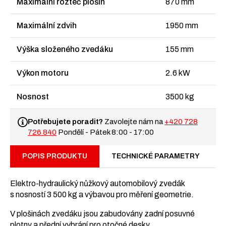
Maximální rozteč plošin
870 mm
Maximální zdvih
1950 mm
Výška složeného zvedáku
155 mm
Výkon motoru
2.6 kW
Nosnost
3500 kg
Potřebujete poradit?
Zavolejte nám na
+420 728
726 840
Pondělí - Pátek 8:00 - 17:00
POPIS PRODUKTU
TECHNICKÉ PARAMETRY
Elektro-hydraulický nůžkový automobilový zvedák
s nosností 3 500 kg a výbavou pro měření geometrie.
V plošinách zvedáku jsou zabudovány zadní posuvné
plotny a přední vybrání pro otočné desky.