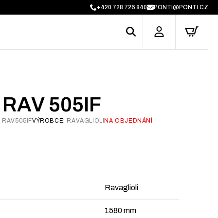
+420 728 726 840
PONTI@PONTI.CZ
 RAV 505IF
:
RAV505IF
VÝROBCE:
RAVAGLIOLI
NA OBJEDNÁNÍ
Ravaglioli
1580 mm