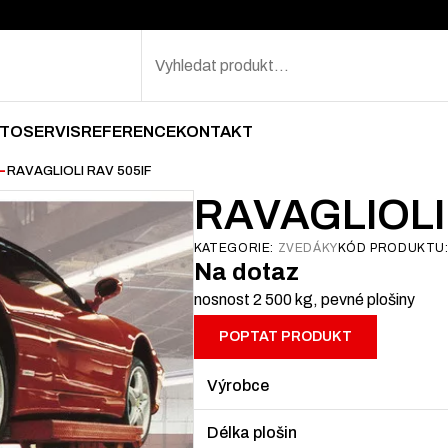
Search
TOSERVIS
REFERENCE
KONTAKT
—
RAVAGLIOLI RAV 505IF
RAVAGLIOLI
KATEGORIE:
ZVEDÁKY
KÓD PRODUKTU
Na dotaz
nosnost 2 500 kg, pevné plošiny
POPTAT PRODUKT
Výrobce
Délka plošin