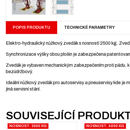
POPIS PRODUKTU
TECHNICKÉ PARAMETRY
Elektro-hydraulický nůžkový zvedák s nosností 2500 kg. Zvedá
Synchronizace výšky obou plošin je zabezpečena patentova
Zvedák je vybaven mechanickým zabezpečením proti pádu, kt
bezúdržbový.
Ideální nůžkový zvedák pro autoservisy a pneuservisy kde je 
jiná servisní stání.
SOUVISEJÍCÍ PRODUK
NOSNOST: 3500 KG
NOSNOST: 4000 KG