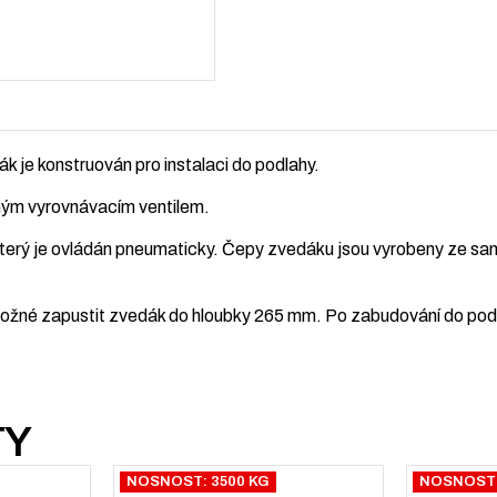
k je konstruován pro instalaci do podlahy.
ným vyrovnávacím ventilem.
erý je ovládán pneumaticky. Čepy zvedáku jsou vyrobeny ze sam
možné zapustit zvedák do hloubky 265 mm. Po zabudování do podla
TY
NOSNOST: 3500 KG
NOSNOST: