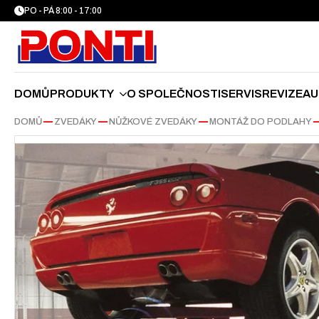
PO - PÁ 8:00 - 17:00
DOMŮ
PRODUKTY
O SPOLEČNOSTI
SERVIS
REVIZE
AU
DOMŮ
—
ZVEDÁKY
—
NŮŽKOVÉ ZVEDÁKY
—
MONTÁŽ DO PODLAHY