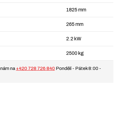
1825 mm
265 mm
2.2 kW
2500 kg
 nám na
+420 728 726 840
Pondělí - Pátek 8:00 -