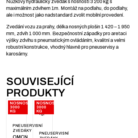
Nůžkový hydraulický zvedák s nosností 3 200 kg s
maximálním zdvihem 1m. Montáž na podlahu, do podlahy,
ale i možnost jako nadstandard zvolit mobilní provedení.
Zvedání vozu za prahy, délka nosných plošin 1 420 – 1 950
mm, zdvih 1 000 mm. Bezpečnostní západky pro aretaci
výšky zdvihu s pneumatickým ovládáním, kvalitní a velmi
robustní konstrukce, vhodný hlavně pro pneuservisy a
karosárny.
SOUVISEJÍCÍ
PRODUKTY
NOSNOST:
NOSNOST:
3000
3000
KG
KG
PNEUSERVISNÍ
ZVEDÁKY
PNEUSERVISNÍ
OMCN