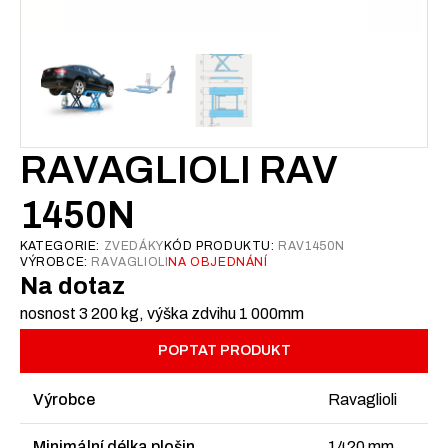
RAVAGLIOLI RAV
1450N
KATEGORIE:
ZVEDÁKY
KÓD PRODUKTU:
RAV1450N
VÝROBCE:
RAVAGLIOLI
NA OBJEDNÁNÍ
Na dotaz
nosnost 3 200 kg, výška zdvihu 1 000mm
POPTAT PRODUKT
Výrobce
Ravaglioli
Minimální délka plošin
1420 mm