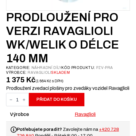
PRODLOUŽENÍ PRO
VERZI RAVAGLIOLI
WK/WELIK O DÉLCE
140 MM
KATEGORIE:
NÁHRADNÍ DÍLY
KÓD PRODUKTU:
PZV-PRA
VÝROBCE:
RAVAGLIOLI
SKLADEM
1 375
Kč
1 664
Kč
s DPH
Prodloužení zvedací plošiny pro zvedáky vozidel Ravaglioli
Prodloužení
pro
PŘIDAT DO KOŠÍKU
verzi
Ravaglioli
WK/WELIK
Výrobce
Ravaglioli
o
délce
140
Potřebujete poradit?
Zavolejte nám na
+420 728
mm
726 840
Pondělí - Pátek 8:00 - 17:00