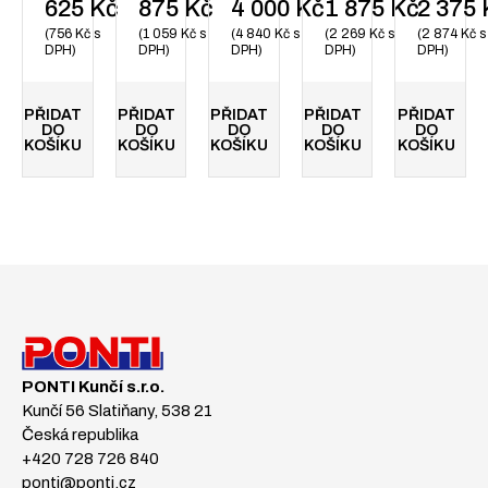
625
Kč
875
Kč
4 000
Kč
1 875
Kč
2 375
756
Kč
s
1 059
Kč
s
4 840
Kč
s
2 269
Kč
s
2 874
Kč
s
DPH
DPH
DPH
DPH
DPH
PŘIDAT
PŘIDAT
PŘIDAT
PŘIDAT
PŘIDAT
DO
DO
DO
DO
DO
KOŠÍKU
KOŠÍKU
KOŠÍKU
KOŠÍKU
KOŠÍKU
PONTI Kunčí s.r.o.
Kunčí 56 Slatiňany, 538 21
Česká republika
+420 728 726 840
ponti@ponti.cz