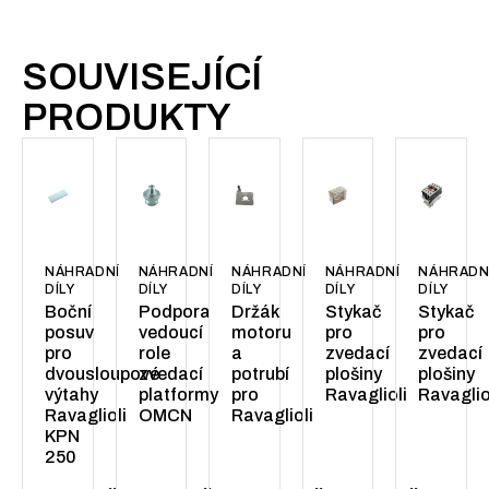
SOUVISEJÍCÍ
PRODUKTY
NÁHRADNÍ
NÁHRADNÍ
NÁHRADNÍ
NÁHRADNÍ
NÁHRADN
DÍLY
DÍLY
DÍLY
DÍLY
DÍLY
Boční
Podpora
Držák
Stykač
Stykač
posuv
vedoucí
motoru
pro
pro
pro
role
a
zvedací
zvedací
dvousloupové
zvedací
potrubí
plošiny
plošiny
výtahy
platformy
pro
Ravaglioli
Ravaglio
Ravaglioli
OMCN
Ravaglioli
KPN
250