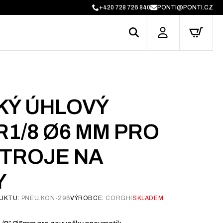
+420 728 726 840
PONTI@PONTI.CZ
KÝ ÚHLOVÝ
1/8 Ø6 MM PRO
STROJE NA
Y
UKTU:
PNEU.KON-296
VÝROBCE:
CORGHI
SKLADEM