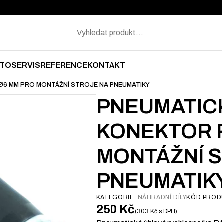
Search
TOSERVIS
REFERENCE
KONTAKT
Ø6 MM PRO MONTÁŽNÍ STROJE NA PNEUMATIKY
PNEUMATIC
KONEKTOR R
MONTÁŽNÍ 
PNEUMATIK
KATEGORIE:
NÁHRADNÍ DÍLY
KÓD PROD
250
Kč
303
Kč
s DPH