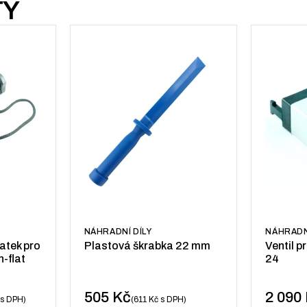
TY
NÁHRADNÍ DÍLY
NÁHRADN
atek pro
Plastová škrabka 22 mm
Ventil p
-flat
24
505
Kč
2 090
s DPH
611
Kč
s DPH