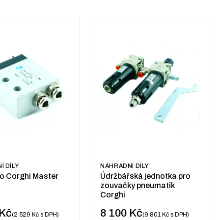
Í DÍLY
NÁHRADNÍ DÍLY
ro Corghi Master
Údržbářská jednotka pro
zouvačky pneumatik
Corghi
Kč
8 100
Kč
2 529
Kč
s DPH
9 801
Kč
s DPH