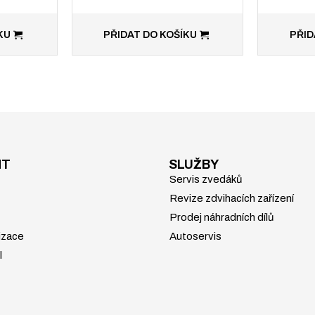
KU
PŘIDAT DO KOŠÍKU
PŘID
NT
SLUŽBY
Servis zvedáků
Revize zdvihacích zařízení
Prodej náhradních dílů
izace
Autoservis
l