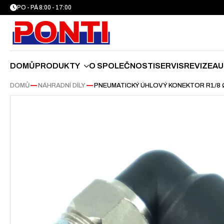
PO - PÁ 8:00 - 17:00
DOMŮ
PRODUKTY
O SPOLEČNOSTI
SERVIS
REVIZE
AU
DOMŮ
—
NÁHRADNÍ DÍLY
—
PNEUMATICKÝ ÚHLOVÝ KONEKTOR R1/8 