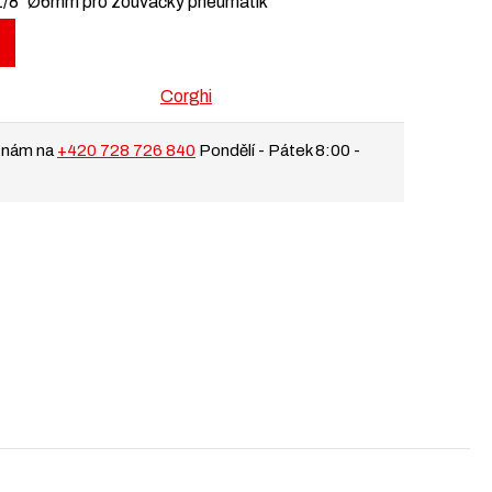
1/8″ Ø6mm pro zouvačky pneumatik
Corghi
 nám na
+420 728 726 840
Pondělí - Pátek 8:00 -