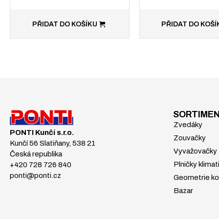
PŘIDAT DO KOŠÍKU
PŘIDAT DO KOŠÍ
SORTIME
Zvedáky
PONTI Kunčí s.r.o.
Zouvačky
Kunčí 56 Slatiňany, 538 21
Vyvažovačky
Česká republika
Plničky klimat
+420 728 726 840
ponti@ponti.cz
Geometrie ko
Bazar