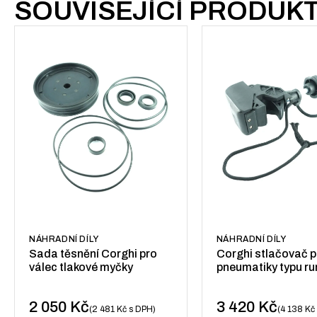
SOUVISEJÍCÍ PRODUK
NÁHRADNÍ DÍLY
NÁHRADNÍ DÍLY
Sada těsnění Corghi pro
Corghi stlačovač p
válec tlakové myčky
pneumatiky typu run
2 050
Kč
3 420
Kč
2 481
Kč
s DPH
4 138
Kč