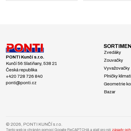
SORTIME
Zvedáky
PONTI Kunčí s.r.o.
Zouvačky
Kunčí 56 Slatiňany, 538 21
Vyvažovačky
Česká republika
Plničky klimat
+420 728 726 840
ponti@ponti.cz
Geometrie ko
Bazar
© 2026, PONTI KUNČÍ s.r.o.
Tento web je chráněn pomocí Google ReCAPTCHA a platí pro něj
zásady och