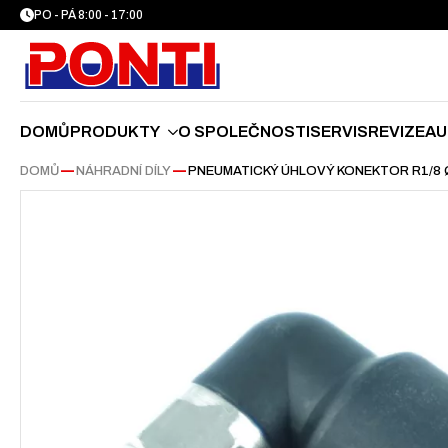
PO - PÁ 8:00 - 17:00
DOMŮ
PRODUKTY
O SPOLEČNOSTI
SERVIS
REVIZE
AU
DOMŮ
—
NÁHRADNÍ DÍLY
—
PNEUMATICKÝ ÚHLOVÝ KONEKTOR R1/8 