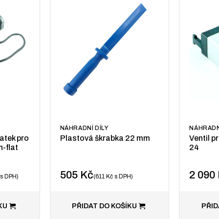
NÁHRADNÍ DÍLY
NÁHRADN
atek pro
Plastová škrabka 22 mm
Ventil p
-flat
24
505
Kč
2 090
s DPH
611
Kč
s DPH
KU
PŘIDAT DO KOŠÍKU
PŘID