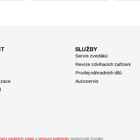
NT
SLUŽBY
Servis zvedáků
Revize zdvihacích zařízení
Prodej náhradních dílů
izace
Autoservis
l
rany osobních údajů
a
smluvní podmínky
společnosti Google.