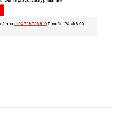
/8″ Ø8mm pro zouvačky pneumatik
 nám na
+420 728 726 840
Pondělí - Pátek 8:00 -