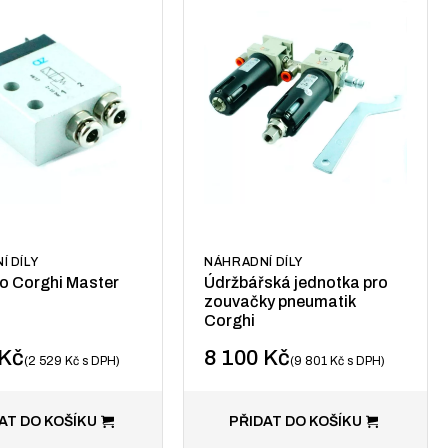
Í DÍLY
NÁHRADNÍ DÍLY
ro Corghi Master
Údržbářská jednotka pro
zouvačky pneumatik
Corghi
Kč
8 100
Kč
2 529
Kč
s DPH
9 801
Kč
s DPH
AT DO KOŠÍKU
PŘIDAT DO KOŠÍKU