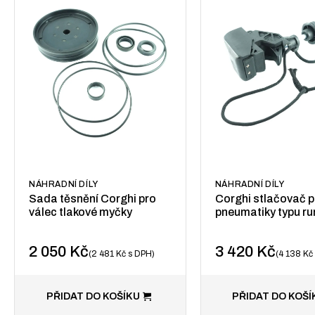
NÁHRADNÍ DÍLY
NÁHRADNÍ DÍLY
Sada těsnění Corghi pro
Corghi stlačovač p
válec tlakové myčky
pneumatiky typu run
2 050
Kč
3 420
Kč
2 481
Kč
s DPH
4 138
Kč
PŘIDAT DO KOŠÍKU
PŘIDAT DO KOŠÍ