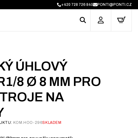
+420 728 726 840
PONTI@PONTI.CZ
KÝ ÚHLOVÝ
1/8 Ø 8 MM PRO
STROJE NA
Y
UKTU:
KOM.HOO-296
SKLADEM