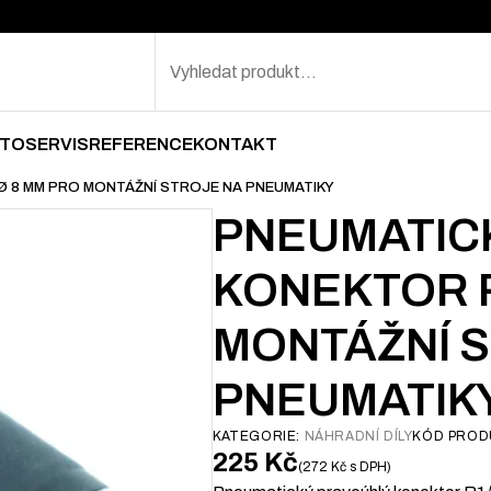
Search
TOSERVIS
REFERENCE
KONTAKT
Ø 8 MM PRO MONTÁŽNÍ STROJE NA PNEUMATIKY
PNEUMATIC
KONEKTOR R
MONTÁŽNÍ 
PNEUMATIK
KATEGORIE:
NÁHRADNÍ DÍLY
KÓD PROD
225
Kč
272
Kč
s DPH