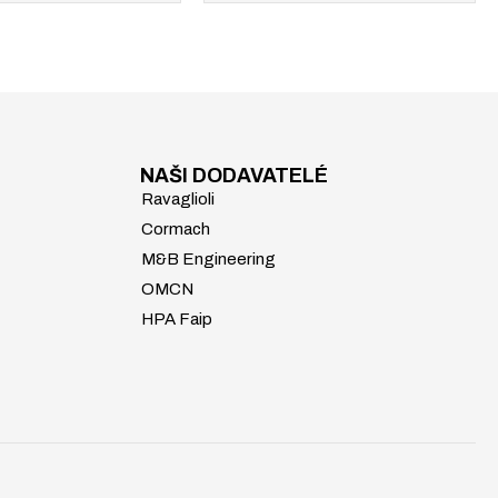
NAŠI DODAVATELÉ
Ravaglioli
Cormach
M&B Engineering
OMCN
HPA Faip