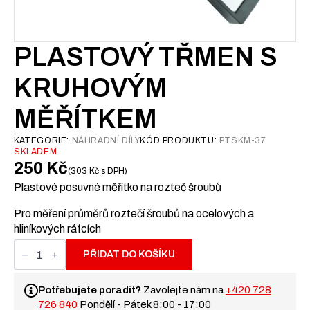
PLASTOVÝ TŘMEN S
KRUHOVÝM
MĚŘÍTKEM
KATEGORIE:
NÁHRADNÍ DÍLY
KÓD PRODUKTU:
PTSKM-37
SKLADEM
250
Kč
303
Kč
s DPH
Plastové posuvné měřítko na rozteč šroubů
Pro měření průměrů roztečí šroubů na ocelových a
hliníkových ráfcích
Plastový
třmen
PŘIDAT DO KOŠÍKU
s
kruhovým
měřítkem
Potřebujete poradit?
Zavolejte nám na
+420 728
množství
726 840
Pondělí - Pátek 8:00 - 17:00