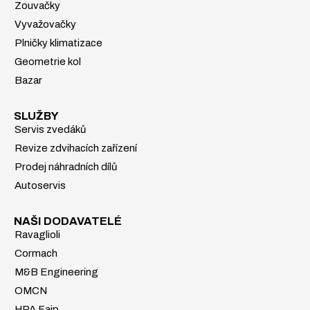
Zouvačky
Vyvažovačky
Plničky klimatizace
Geometrie kol
Bazar
SLUŽBY
Servis zvedáků
Revize zdvihacích zařízení
Prodej náhradních dílů
Autoservis
NAŠI DODAVATELÉ
Ravaglioli
Cormach
M&B Engineering
OMCN
HPA Faip