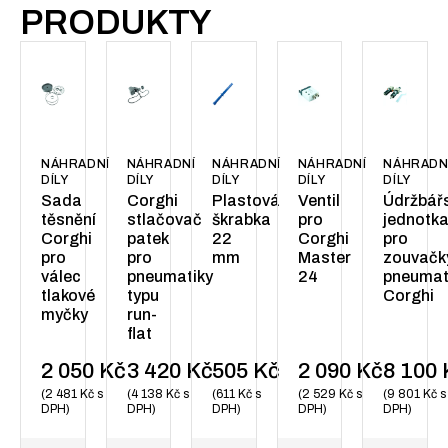
PRODUKTY
NÁHRADNÍ
NÁHRADNÍ
NÁHRADNÍ
NÁHRADNÍ
NÁHRADN
DÍLY
DÍLY
DÍLY
DÍLY
DÍLY
Sada
Corghi
Plastová
Ventil
Údržbář
těsnění
stlačovač
škrabka
pro
jednotk
Corghi
patek
22
Corghi
pro
pro
pro
mm
Master
zouvačk
válec
pneumatiky
24
pneumat
tlakové
typu
Corghi
myčky
run-
flat
2 050
Kč
3 420
Kč
505
Kč
2 090
Kč
8 100
2 481
Kč
s
4 138
Kč
s
611
Kč
s
2 529
Kč
s
9 801
Kč
s
DPH
DPH
DPH
DPH
DPH