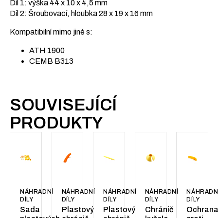
Díl 1: výška 44 x 10 x 4,5 mm
Díl 2: Šroubovací, hloubka 28 x 19 x 16 mm
Kompatibilní mimo jiné s:
ATH 1900
CEMB B313
SOUVISEJÍCÍ
PRODUKTY
NÁHRADNÍ
NÁHRADNÍ
NÁHRADNÍ
NÁHRADNÍ
NÁHRADN
DÍLY
DÍLY
DÍLY
DÍLY
DÍLY
Sada
Plastový
Plastový
Chránič
Ochran