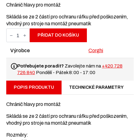
Chránič hlavy pro montáž
Skládá se ze 2 částí pro ochranu ráfku před poškozením,
vhodný pro stroje na montáž pneumatik
Ochranný
kryt
PŘIDAT DO KOŠÍKU
pro
montážní
hlavu
Výrobce
Corghi
stroje
na
montáž
Potřebujete poradit?
Zavolejte nám na
+420 728
pneumatik
726 840
Pondělí - Pátek 8:00 - 17:00
množství
POPIS PRODUKTU
TECHNICKÉ PARAMETRY
Chránič hlavy pro montáž
Skládá se ze 2 částí pro ochranu ráfku před poškozením,
vhodný pro stroje na montáž pneumatik
Rozměry: