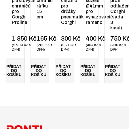
plastových
chránič
chránič
kužele
proti
chráničů
ráfku
pro
Ø41mm
odtlačen
pro
15
držáky
pro
Corghi
Corghi
cm
pneumatik
vyhazovací
(sada
Proline
Corghi
rameno
3
kusů)
1 850
Kč
165
Kč
300
Kč
400
Kč
750
K
2 239
Kč
s
200
Kč
s
363
Kč
s
484
Kč
s
908
Kč
s
DPH
DPH
DPH
DPH
DPH
PŘIDAT
PŘIDAT
PŘIDAT
PŘIDAT
PŘIDAT
DO
DO
DO
DO
DO
KOŠÍKU
KOŠÍKU
KOŠÍKU
KOŠÍKU
KOŠÍKU