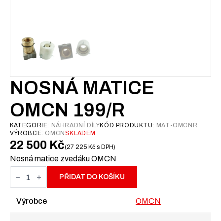
NOSNÁ MATICE
OMCN 199/R
KATEGORIE:
NÁHRADNÍ DÍLY
KÓD PRODUKTU:
MAT-OMCNR
VÝROBCE:
OMCN
SKLADEM
22 500
Kč
27 225
Kč
s DPH
Nosná matice zvedáku OMCN
Nosná
matice
PŘIDAT DO KOŠÍKU
OMCN
199/R
množství
Výrobce
OMCN