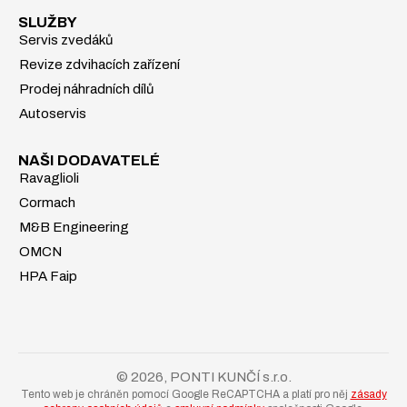
SLUŽBY
Servis zvedáků
Revize zdvihacích zařízení
Prodej náhradních dílů
Autoservis
NAŠI DODAVATELÉ
Ravaglioli
Cormach
M&B Engineering
OMCN
HPA Faip
© 2026, PONTI KUNČÍ s.r.o.
Tento web je chráněn pomocí Google ReCAPTCHA a platí pro něj
zásady