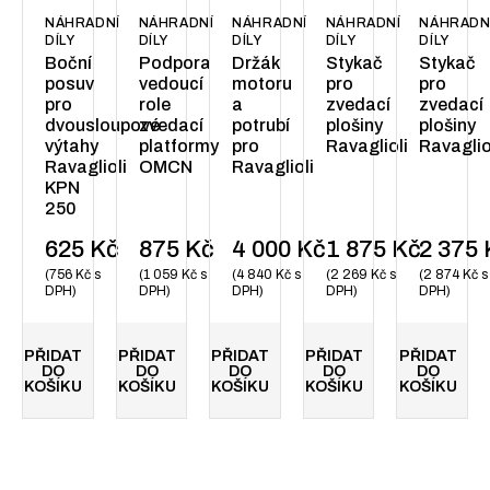
NÁHRADNÍ
NÁHRADNÍ
NÁHRADNÍ
NÁHRADNÍ
NÁHRADN
DÍLY
DÍLY
DÍLY
DÍLY
DÍLY
Boční
Podpora
Držák
Stykač
Stykač
posuv
vedoucí
motoru
pro
pro
pro
role
a
zvedací
zvedací
dvousloupové
zvedací
potrubí
plošiny
plošiny
výtahy
platformy
pro
Ravaglioli
Ravaglio
Ravaglioli
OMCN
Ravaglioli
KPN
250
625
Kč
875
Kč
4 000
Kč
1 875
Kč
2 375
756
Kč
s
1 059
Kč
s
4 840
Kč
s
2 269
Kč
s
2 874
Kč
s
DPH
DPH
DPH
DPH
DPH
PŘIDAT
PŘIDAT
PŘIDAT
PŘIDAT
PŘIDAT
DO
DO
DO
DO
DO
KOŠÍKU
KOŠÍKU
KOŠÍKU
KOŠÍKU
KOŠÍKU