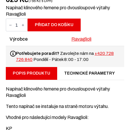
756
Kč
s DPH
Napínač klínového řemene pro dvousloupové výtahy
Ravaglioli
Napínač
klínového
PŘIDAT DO KOŠÍKU
řemene
pro
dvousloupové
Výrobce
Ravaglioli
výtahy
Ravaglioli
množství
Potřebujete poradit?
Zavolejte nám na
+420 728
726 840
Pondělí - Pátek 8:00 - 17:00
POPIS PRODUKTU
TECHNICKÉ PARAMETRY
Napínač klínového řemene pro dvousloupové výtahy
Ravaglioli
Tento napínač se instaluje na straně motoru výtahu.
Vhodné pro následující modely Ravaglioli:
KP