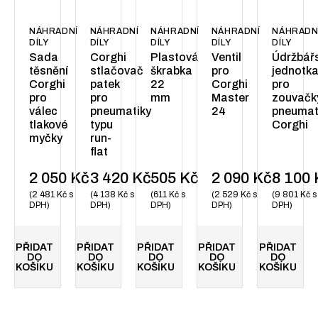
NÁHRADNÍ
NÁHRADNÍ
NÁHRADNÍ
NÁHRADNÍ
NÁHRADN
DÍLY
DÍLY
DÍLY
DÍLY
DÍLY
Sada
Corghi
Plastová
Ventil
Údržbář
těsnění
stlačovač
škrabka
pro
jednotk
Corghi
patek
22
Corghi
pro
pro
pro
mm
Master
zouvačk
válec
pneumatiky
24
pneumat
tlakové
typu
Corghi
myčky
run-
flat
2 050
Kč
3 420
Kč
505
Kč
2 090
Kč
8 100
2 481
Kč
s
4 138
Kč
s
611
Kč
s
2 529
Kč
s
9 801
Kč
s
DPH
DPH
DPH
DPH
DPH
PŘIDAT
PŘIDAT
PŘIDAT
PŘIDAT
PŘIDAT
DO
DO
DO
DO
DO
KOŠÍKU
KOŠÍKU
KOŠÍKU
KOŠÍKU
KOŠÍKU