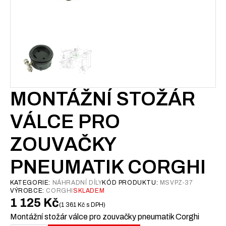
MONTÁŽNÍ STOŽÁR
VÁLCE PRO
ZOUVAČKY
PNEUMATIK CORGHI
KATEGORIE:
NÁHRADNÍ DÍLY
KÓD PRODUKTU:
MSVPZ-37
VÝROBCE:
CORGHI
SKLADEM
1 125
Kč
1 361
Kč
s DPH
Montážní stožár válce pro zouvačky pneumatik Corghi