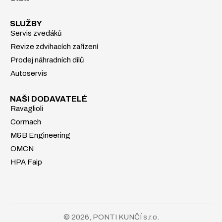
SLUŽBY
Servis zvedáků
Revize zdvihacích zařízení
Prodej náhradních dílů
Autoservis
NAŠI DODAVATELÉ
Ravaglioli
Cormach
M&B Engineering
OMCN
HPA Faip
© 2026, PONTI KUNČÍ s.r.o.