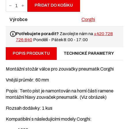
Montážní
stožár
PŘIDAT DO KOŠÍKU
válce
pro
zouvačky
Výrobce
Corghi
pneumatik
Corghi
množství
Potřebujete poradit?
Zavolejte nám na
+420 728
726 840
Pondělí - Pátek 8:00 - 17:00
POPIS PRODUKTU
TECHNICKÉ PARAMETRY
Montážní stožár válce pro zouvačky pneumatik Corghi
Vnější průměr: 60 mm
Popis: Tento píst je namontován na horní části ramene
montážní hlavy zouvaček pneumatik. (Viz obrázek)
Rozsah dodávky: 1 kus
Kompatibilní s následujícími modely Corghi: