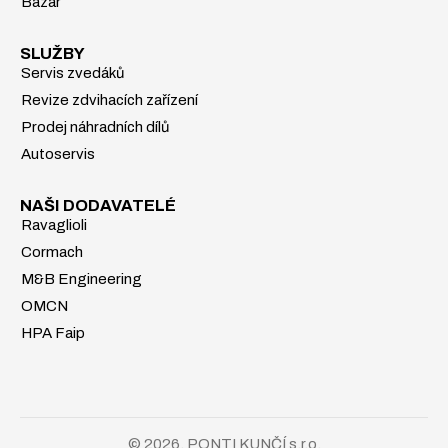
Bazar
SLUŽBY
Servis zvedáků
Revize zdvihacích zařízení
Prodej náhradních dílů
Autoservis
NAŠI DODAVATELÉ
Ravaglioli
Cormach
M&B Engineering
OMCN
HPA Faip
© 2026, PONTI KUNČÍ s.r.o.