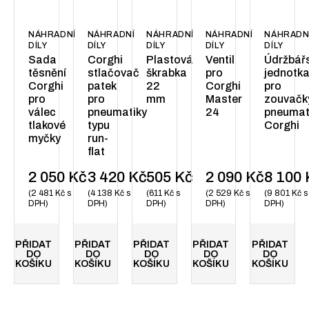
NÁHRADNÍ
NÁHRADNÍ
NÁHRADNÍ
NÁHRADNÍ
NÁHRADN
DÍLY
DÍLY
DÍLY
DÍLY
DÍLY
Sada
Corghi
Plastová
Ventil
Údržbář
těsnění
stlačovač
škrabka
pro
jednotk
Corghi
patek
22
Corghi
pro
pro
pro
mm
Master
zouvačk
válec
pneumatiky
24
pneumat
tlakové
typu
Corghi
myčky
run-
flat
2 050
Kč
3 420
Kč
505
Kč
2 090
Kč
8 100
2 481
Kč
s
4 138
Kč
s
611
Kč
s
2 529
Kč
s
9 801
Kč
s
DPH
DPH
DPH
DPH
DPH
PŘIDAT
PŘIDAT
PŘIDAT
PŘIDAT
PŘIDAT
DO
DO
DO
DO
DO
KOŠÍKU
KOŠÍKU
KOŠÍKU
KOŠÍKU
KOŠÍKU