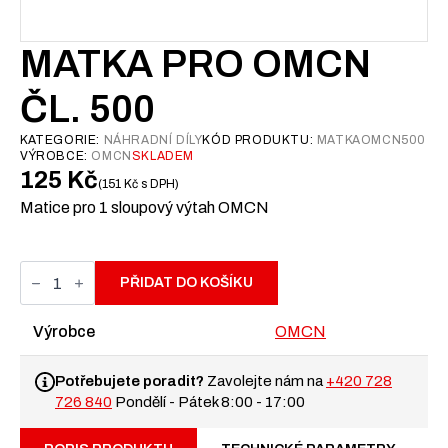
MATKA PRO OMCN
ČL. 500
KATEGORIE:
NÁHRADNÍ DÍLY
KÓD PRODUKTU:
MATKAOMCN500
VÝROBCE:
OMCN
SKLADEM
125
Kč
151
Kč
s DPH
Matice pro 1 sloupový výtah OMCN
Matka
pro
PŘIDAT DO KOŠÍKU
OMCN
čl.
500
Výrobce
OMCN
množství
Potřebujete poradit?
Zavolejte nám na
+420 728
726 840
Pondělí - Pátek 8:00 - 17:00