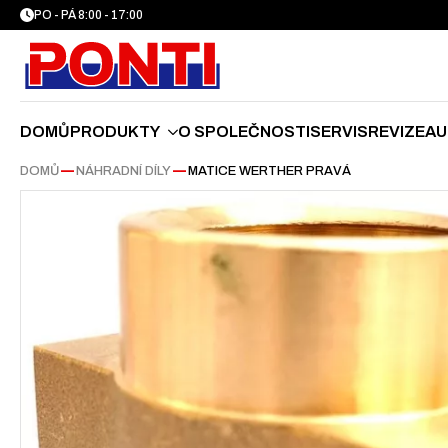
PO - PÁ 8:00 - 17:00
DOMŮ
PRODUKTY
O SPOLEČNOSTI
SERVIS
REVIZE
AU
DOMŮ
—
NÁHRADNÍ DÍLY
—
MATICE WERTHER PRAVÁ