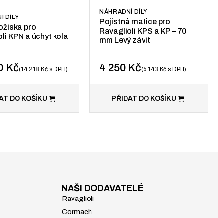
NÁHRADNÍ DÍLY
Í DÍLY
Pojistná matice pro
ožiska pro
Ravaglioli KPS a KP – 70
li KPN a úchyt kola
mm Levý závit
50
Kč
4 250
Kč
14 218
Kč
s DPH
5 143
Kč
s DPH
AT DO KOŠÍKU
PŘIDAT DO KOŠÍKU
NAŠI DODAVATELÉ
Ravaglioli
Cormach