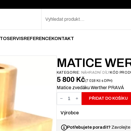
Search
TOSERVIS
REFERENCE
KONTAKT
MATICE WE
KATEGORIE:
NÁHRADNÍ DÍLY
KÓD PROD
5 800
Kč
7 018
Kč
s DPH
Matice zvedáku Werther PRAVÁ
Matice
Werther
PŘIDAT DO KOŠÍKU
PRAVÁ
množství
Výrobce
Potřebujete poradit?
Zavolejte