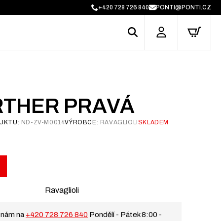
+420 728 726 840
PONTI@PONTI.CZ
RTHER PRAVÁ
UKTU:
ND-ZV-M0014
VÝROBCE:
RAVAGLIOLI
SKLADEM
Ravaglioli
 nám na
+420 728 726 840
Pondělí - Pátek 8:00 -