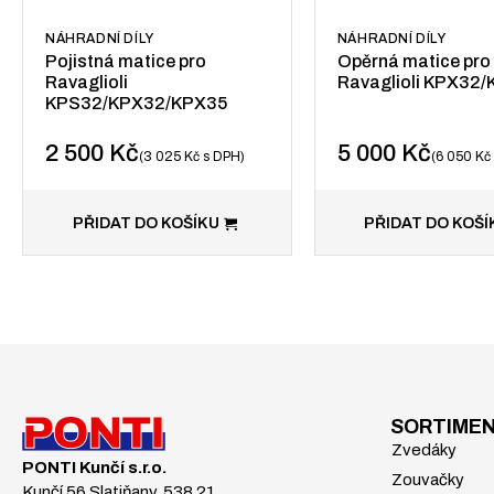
NÁHRADNÍ DÍLY
NÁHRADNÍ DÍLY
Pojistná matice pro
Opěrná matice pro
Ravaglioli
Ravaglioli KPX32
KPS32/KPX32/KPX35
2 500
Kč
5 000
Kč
3 025
Kč
s DPH
6 050
Kč
PŘIDAT DO KOŠÍKU
PŘIDAT DO KOŠÍ
SORTIME
Zvedáky
PONTI Kunčí s.r.o.
Zouvačky
Kunčí 56 Slatiňany, 538 21