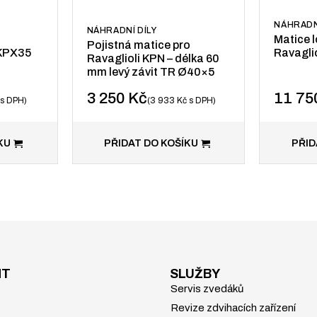
NÁHRADN
NÁHRADNÍ DÍLY
Matice l
Pojistná matice pro
/KPX35
Ravaglio
Ravaglioli KPN – délka 60
mm levý závit TR Ø40×5
3 250
Kč
11 7
s DPH
3 933
Kč
s DPH
KU
PŘIDAT DO KOŠÍKU
PŘID
NT
SLUŽBY
Servis zvedáků
Revize zdvihacích zařízení