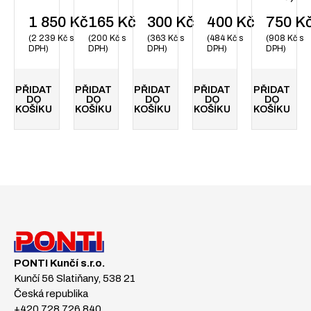
1 850
Kč
165
Kč
300
Kč
400
Kč
750
K
2 239
Kč
s
200
Kč
s
363
Kč
s
484
Kč
s
908
Kč
s
DPH
DPH
DPH
DPH
DPH
PŘIDAT
PŘIDAT
PŘIDAT
PŘIDAT
PŘIDAT
DO
DO
DO
DO
DO
KOŠÍKU
KOŠÍKU
KOŠÍKU
KOŠÍKU
KOŠÍKU
PONTI Kunčí s.r.o.
Kunčí 56 Slatiňany, 538 21
Česká republika
+420 728 726 840