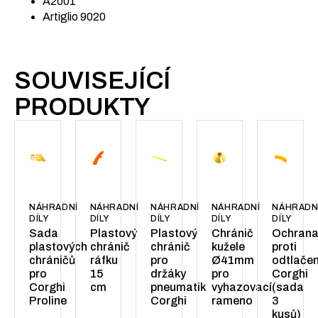
A2001
Artiglio 9020
SOUVISEJÍCÍ
PRODUKTY
NÁHRADNÍ
NÁHRADNÍ
NÁHRADNÍ
NÁHRADNÍ
NÁHRADN
DÍLY
DÍLY
DÍLY
DÍLY
DÍLY
Sada
Plastový
Plastový
Chránič
Ochran
plastových
chránič
chránič
kužele
proti
chráničů
ráfku
pro
Ø41mm
odtlačen
pro
15
držáky
pro
Corghi
Corghi
cm
pneumatik
vyhazovací
(sada
Proline
Corghi
rameno
3
kusů)