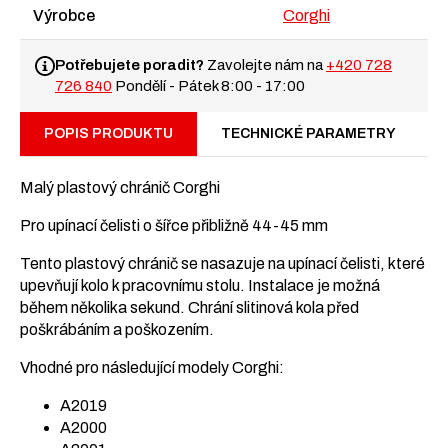
množství
Výrobce
Corghi
Potřebujete poradit?
Zavolejte nám na
+420 728
726 840
Pondělí - Pátek 8:00 - 17:00
POPIS PRODUKTU
TECHNICKÉ PARAMETRY
Malý plastový chránič Corghi
Pro upínací čelisti o šířce přibližně 44-45 mm
Tento plastový chránič se nasazuje na upínací čelisti, které
upevňují kolo k pracovnímu stolu. Instalace je možná
během několika sekund. Chrání slitinová kola před
poškrábáním a poškozením.
Vhodné pro následující modely Corghi:
A2019
A2000