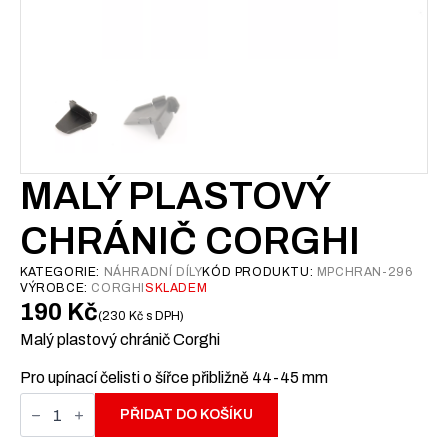
MALÝ PLASTOVÝ
CHRÁNIČ CORGHI
KATEGORIE:
NÁHRADNÍ DÍLY
KÓD PRODUKTU:
MPCHRAN-296
VÝROBCE:
CORGHI
SKLADEM
190
Kč
230
Kč
s DPH
Malý plastový chránič Corghi
Pro upínací čelisti o šířce přibližně 44-45 mm
Malý
plastový
PŘIDAT DO KOŠÍKU
chránič
Corghi