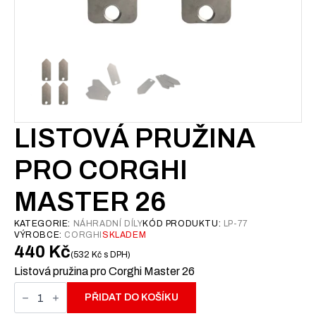
LISTOVÁ PRUŽINA
PRO CORGHI
MASTER 26
KATEGORIE:
NÁHRADNÍ DÍLY
KÓD PRODUKTU:
LP-77
VÝROBCE:
CORGHI
SKLADEM
440
Kč
532
Kč
s DPH
Listová pružina pro Corghi Master 26
Listová
pružina
PŘIDAT DO KOŠÍKU
pro