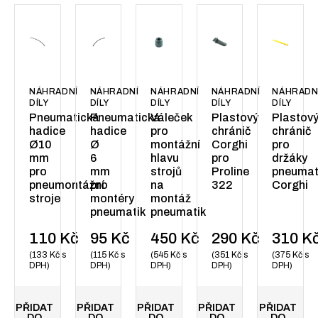
NÁHRADNÍ
NÁHRADNÍ
NÁHRADNÍ
NÁHRADNÍ
NÁHRADN
DÍLY
DÍLY
DÍLY
DÍLY
DÍLY
Pneumatická
Pneumatická
Váleček
Plastový
Plastov
hadice
hadice
pro
chránič
chránič
Ø10
Ø
montážní
Corghi
pro
mm
6
hlavu
pro
držáky
pro
mm
strojů
Proline
pneumat
pneumontážní
pro
na
322
Corghi
stroje
montéry
montáž
pneumatik
pneumatik
110
Kč
95
Kč
450
Kč
290
Kč
310
K
133
Kč
s
115
Kč
s
545
Kč
s
351
Kč
s
375
Kč
s
DPH
DPH
DPH
DPH
DPH
PŘIDAT
PŘIDAT
PŘIDAT
PŘIDAT
PŘIDAT
DO
DO
DO
DO
DO