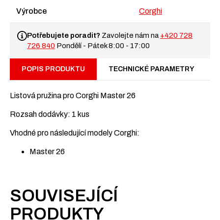
Corghi
Master
Výrobce
Corghi
26
množství
Potřebujete poradit?
Zavolejte nám na
+420 728
726 840
Pondělí - Pátek 8:00 - 17:00
POPIS PRODUKTU
TECHNICKÉ PARAMETRY
Listová pružina pro Corghi Master 26
Rozsah dodávky: 1 kus
Vhodné pro následující modely Corghi:
Master 26
SOUVISEJÍCÍ
PRODUKTY