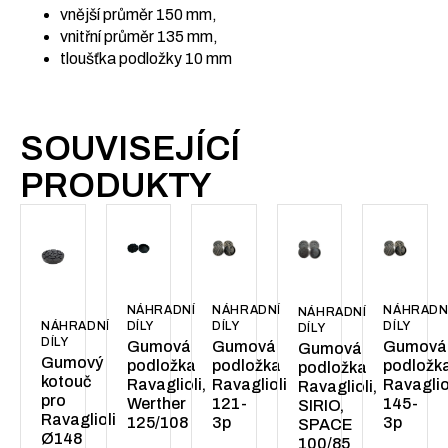
vnější průměr 150 mm,
vnitřní průměr 135 mm,
tloušťka podložky 10 mm
SOUVISEJÍCÍ
PRODUKTY
NÁHRADNÍ
NÁHRADN
NÁHRADNÍ
NÁHRADNÍ
DÍLY
DÍLY
NÁHRADNÍ
DÍLY
DÍLY
DÍLY
Gumová
Gumová
Gumová
Gumová
Gumový
podložka
podložk
podložka
podložka
kotouč
Ravaglioli
Ravaglio
Ravaglioli,
Ravaglioli,
pro
121-
145-
Werther
SIRIO,
Ravaglioli
3p
3p
125/108
SPACE
Ø148
100/85