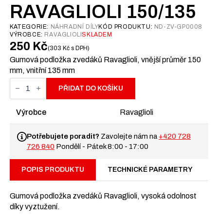
RAVAGLIOLI 150/135
KATEGORIE:
NÁHRADNÍ DÍLY
KÓD PRODUKTU:
ND-ZV-GP0008
VÝROBCE:
RAVAGLIOLI
SKLADEM
250
Kč
303
Kč
s DPH
Gumová podložka zvedáků Ravaglioli, vnější průměr 150
mm, vnitřní 135 mm
Gumová
podložka
PŘIDAT DO KOŠÍKU
Ravaglioli
150/135
množství
Výrobce
Ravaglioli
Potřebujete poradit?
Zavolejte nám na
+420 728
726 840
Pondělí - Pátek 8:00 - 17:00
POPIS PRODUKTU
TECHNICKÉ PARAMETRY
Gumová podložka zvedáků Ravaglioli, vysoká odolnost
díky vyztužení.