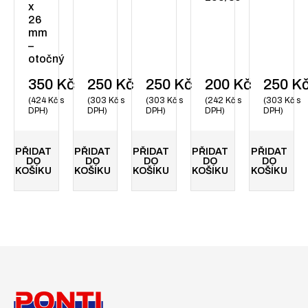
x
26
mm
–
otočný
350
Kč
250
Kč
250
Kč
200
Kč
250
K
424
Kč
s
303
Kč
s
303
Kč
s
242
Kč
s
303
Kč
s
DPH
DPH
DPH
DPH
DPH
PŘIDAT
PŘIDAT
PŘIDAT
PŘIDAT
PŘIDAT
DO
DO
DO
DO
DO
KOŠÍKU
KOŠÍKU
KOŠÍKU
KOŠÍKU
KOŠÍKU