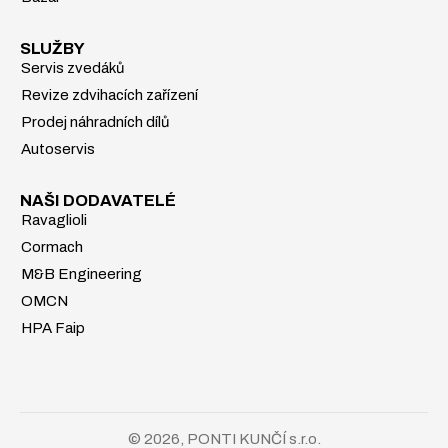
SLUŽBY
Servis zvedáků
Revize zdvihacích zařízení
Prodej náhradních dílů
Autoservis
NAŠI DODAVATELÉ
Ravaglioli
Cormach
M&B Engineering
OMCN
HPA Faip
© 2026, PONTI KUNČÍ s.r.o.