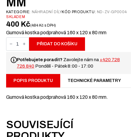
MM
KATEGORIE:
NÁHRADNÍ DÍLY
KÓD PRODUKTU:
ND-ZV-GP0004
SKLADEM
400
Kč
484
Kč
s DPH
Gumová kostka podprahová 160 x 120 x 80 mm
Gumová
kostka
PŘIDAT DO KOŠÍKU
80
mm
množství
Potřebujete poradit?
Zavolejte nám na
+420 728
726 840
Pondělí - Pátek 8:00 - 17:00
POPIS PRODUKTU
TECHNICKÉ PARAMETRY
Gumová kostka podprahová 160 x 120 x 80 mm.
SOUVISEJÍCÍ
PRODUKTY