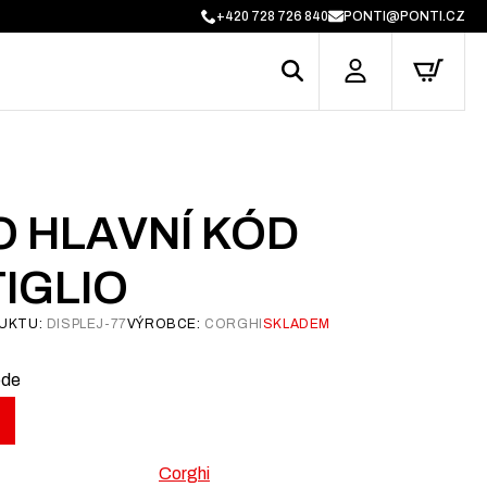
+420 728 726 840
PONTI@PONTI.CZ
O HLAVNÍ KÓD
IGLIO
UKTU:
DISPLEJ-77
VÝROBCE:
CORGHI
SKLADEM
ode
Corghi