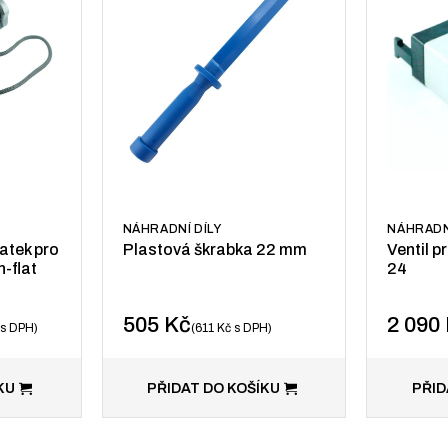
NÁHRADNÍ DÍLY
NÁHRADN
atek pro
Plastová škrabka 22 mm
Ventil p
-flat
24
505
Kč
2 090
s DPH
611
Kč
s DPH
KU
PŘIDAT DO KOŠÍKU
PŘID