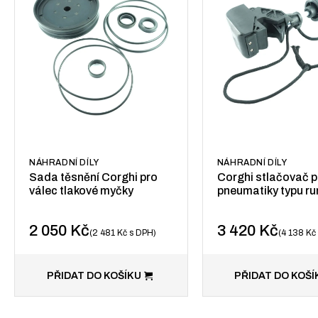
NÁHRADNÍ DÍLY
NÁHRADNÍ DÍLY
Sada těsnění Corghi pro
Corghi stlačovač p
válec tlakové myčky
pneumatiky typu run
2 050
Kč
3 420
Kč
2 481
Kč
s DPH
4 138
Kč
PŘIDAT DO KOŠÍKU
PŘIDAT DO KOŠÍ