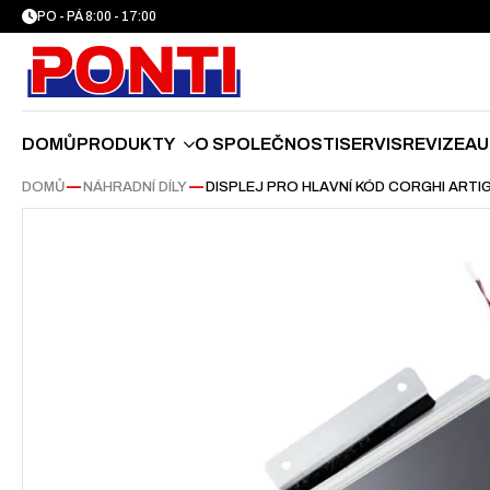
PO - PÁ 8:00 - 17:00
DOMŮ
PRODUKTY
O SPOLEČNOSTI
SERVIS
REVIZE
AU
DOMŮ
—
NÁHRADNÍ DÍLY
—
DISPLEJ PRO HLAVNÍ KÓD CORGHI ARTI