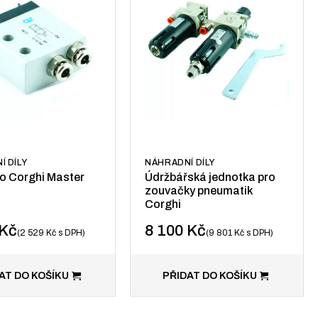
Í DÍLY
NÁHRADNÍ DÍLY
ro Corghi Master
Údržbářská jednotka pro
zouvačky pneumatik
Corghi
Kč
8 100
Kč
2 529
Kč
s DPH
9 801
Kč
s DPH
AT DO KOŠÍKU
PŘIDAT DO KOŠÍKU