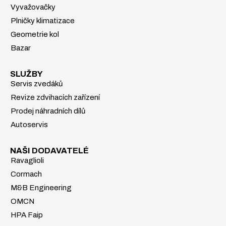
Vyvažovačky
Plničky klimatizace
Geometrie kol
Bazar
SLUŽBY
Servis zvedáků
Revize zdvihacích zařízení
Prodej náhradních dílů
Autoservis
NAŠI DODAVATELÉ
Ravaglioli
Cormach
M&B Engineering
OMCN
HPA Faip