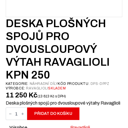
DESKA PLOŠNÝCH
SPOJŮ PRO
DVOUSLOUPOVÝ
VÝTAH RAVAGLIOLI
KPN 250
KATEGORIE:
NÁHRADNÍ DÍLY
KÓD PRODUKTU:
DPS-DPPZ
VÝROBCE:
RAVAGLIOLI
SKLADEM
11 250
Kč
13 613
Kč
s DPH
Deska plošných spojů pro dvousloupové výtahy Ravaglioli
Deska
plošných
PŘIDAT DO KOŠÍKU
spojů
pro
dvousloupový
Výrobce
Ravaglioli