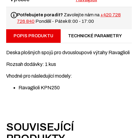
výtah
Ravaglioli
KPN
Potřebujete poradit?
Zavolejte nám na
+420 728
250
726 840
Pondělí - Pátek 8:00 - 17:00
množství
POPIS PRODUKTU
TECHNICKÉ PARAMETRY
Deska plošných spojů pro dvousloupové výtahy Ravaglioli
Rozsah dodávky: 1 kus
Vhodné pro následující modely:
Ravaglioli KPN250
SOUVISEJÍCÍ