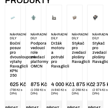
PRODUKTY
NÁHRADNÍ
NÁHRADNÍ
NÁHRADNÍ
NÁHRADNÍ
NÁHRADN
DÍLY
DÍLY
DÍLY
DÍLY
DÍLY
Boční
Podpora
Držák
Stykač
Stykač
posuv
vedoucí
motoru
pro
pro
pro
role
a
zvedací
zvedací
dvousloupové
zvedací
potrubí
plošiny
plošiny
výtahy
platformy
pro
Ravaglioli
Ravaglio
Ravaglioli
OMCN
Ravaglioli
KPN
250
625
Kč
875
Kč
4 000
Kč
1 875
Kč
2 375
756
Kč
s
1 059
Kč
s
4 840
Kč
s
2 269
Kč
s
2 874
Kč
s
DPH
DPH
DPH
DPH
DPH
PŘIDAT
PŘIDAT
PŘIDAT
PŘIDAT
PŘIDAT