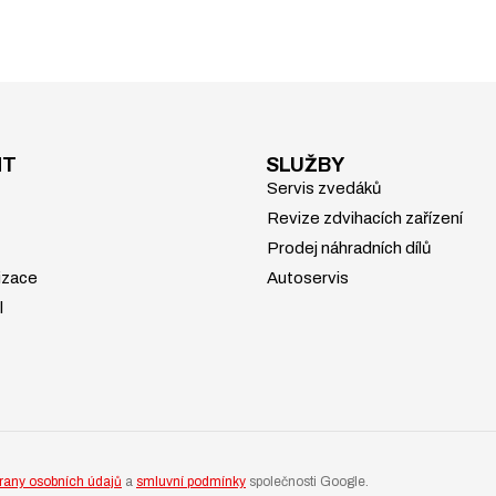
NT
SLUŽBY
Servis zvedáků
Revize zdvihacích zařízení
Prodej náhradních dílů
izace
Autoservis
l
rany osobních údajů
a
smluvní podmínky
společnosti Google.