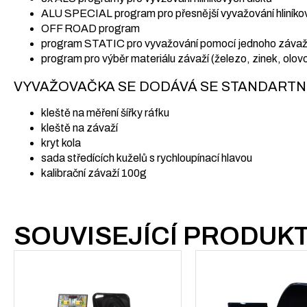
ALU SPECIAL program pro přesnější vyvažování hliníko
OFF ROAD program
program STATIC pro vyvažování pomocí jednoho závaž
program pro výběr materiálu závaží (železo, zinek, olov
VYVAŽOVAČKA SE DODÁVÁ SE STANDARTN
kleště na měření šířky ráfku
kleště na závaží
kryt kola
sada středících kuželů s rychloupínací hlavou
kalibrační závaží 100g
SOUVISEJÍCÍ PRODUK