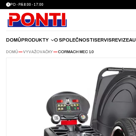
PO - PÁ 8:00 - 17:00
DOMŮ
PRODUKTY
O SPOLEČNOSTI
SERVIS
REVIZE
AU
DOMŮ
—
VYVAŽOVAČKY
—
CORMACH MEC 10