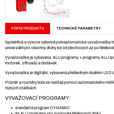
POPIS PRODUKTU
TECHNICKÉ PARAMETRY
Spolehlivá a vysoce výkonná poloautomatická vyvažovačka Ita
univerzální pro všechny druhy kol od plechových až po hliníkové
Vyvažovačka je vybavena ALU programy + programy ALU speci
motorek, offroadů a dodávek.
Vyvažovačka je digitální, vybavená přehledným duálním LED
Průměr a rozměry kola se načítají pomocí automatického měří
nízkých otáčkách.
VYVAŽOVACÍ PROGRAMY:
standartní program DYNAMIC
8x ALU programy pro vyvžování hliníkových disků