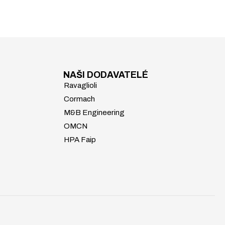
NAŠI DODAVATELÉ
Ravaglioli
Cormach
M&B Engineering
OMCN
HPA Faip