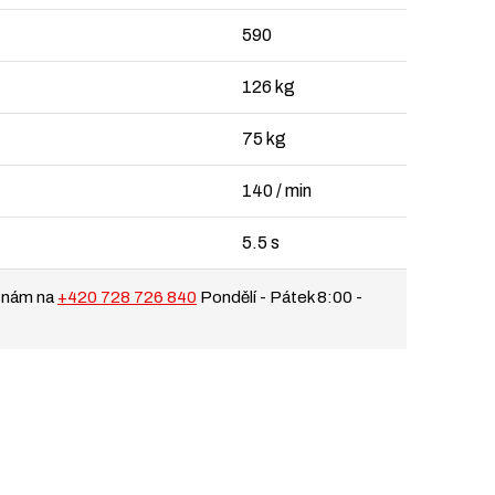
590
126 kg
75 kg
140 / min
5.5 s
 nám na
+420 728 726 840
Pondělí - Pátek 8:00 -