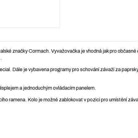
lské značky Cormach. Vyvažovačka je vhodná jak pro občasné či 
.
al. Dále je vybavena programy pro schování závaží za paprsky
 displejem a jednoduchým ovládacím panelem.
cího ramena. Kolo je možné zablokovat v pozici pro umístění zá