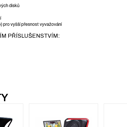
vých disků
í
o) pro vyšší přesnost vyvažování
ÍM PŘÍSLUŠENSTVÍM:
TY