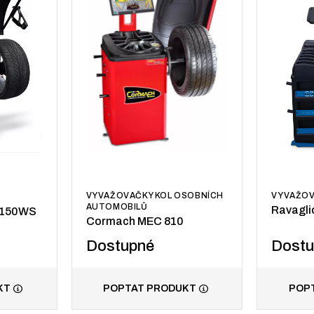
VYVAŽO
VYVAŽOVAČKY KOL OSOBNÍCH
AUTOMOBILŮ
Ravagli
3.150WS
Cormach MEC 810
Dostupné
Dost
KT
POPTAT PRODUKT
POP