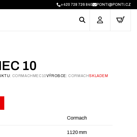
+420 728 726 840
PONTI@PONTI.CZ
EC 10
UKTU:
CORMACHMEC10
VÝROBCE:
CORMACH
SKLADEM
Cormach
1120 mm