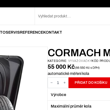
Search
TOSERVIS
REFERENCE
KONTAKT
CORMACH M
KATEGORIE:
VYVAŽOVAČKY
KÓD PROD
55 000
Kč
66 550
Kč
s DPH
automatické měření kola
Cormach
MEC
PŘIDAT DO KOŠÍKU
10
množství
Výrobce
Maximální průměr kola