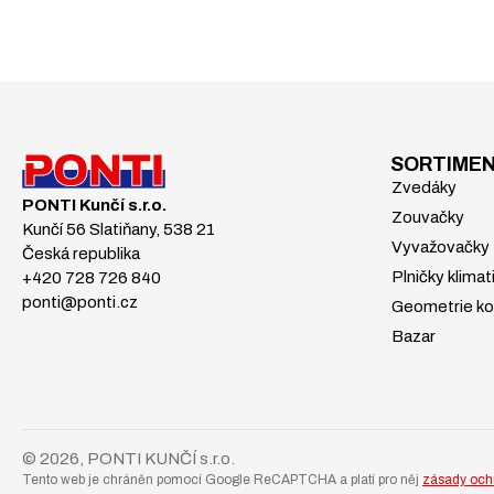
SORTIME
Zvedáky
PONTI Kunčí s.r.o.
Zouvačky
Kunčí 56 Slatiňany, 538 21
Vyvažovačky
Česká republika
Plničky klimat
+420 728 726 840
ponti@ponti.cz
Geometrie ko
Bazar
© 2026, PONTI KUNČÍ s.r.o.
Tento web je chráněn pomocí Google ReCAPTCHA a platí pro něj
zásady och