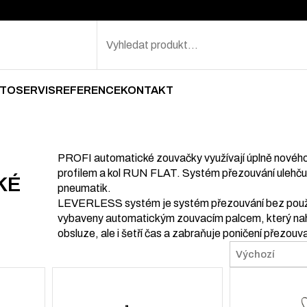
Search
TOSERVIS
REFERENCE
KONTAKT
PROFI automatické zouvačky využívají úplně nového 
profilem a kol RUN FLAT. Systém přezouvání ulehčuje
KÉ
pneumatik.
LEVERLESS systém je systém přezouvání bez použ
vybaveny automatickým zouvacím palcem, který nahr
obsluze, ale i šetří čas a zabraňuje poničení přezou
Sort
Sort content
Sort content