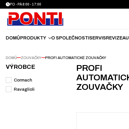
PO - PÁ 8:00 - 17:00
DOMŮ
PRODUKTY
O SPOLEČNOSTI
SERVIS
REVIZE
AU
—
—
DOMŮ
ZOUVAČKY
PROFI AUTOMATICKÉ ZOUVAČKY
PROFI
VÝROBCE
AUTOMATIC
Výrobce
Cormach
ZOUVAČKY
Ravaglioli