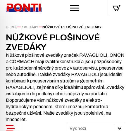
—
—
DOMŮ
ZVEDÁKY
NŮŽKOVÉ PLOŠINOVÉ ZVEDÁKY
NŮŽKOVÉ PLOŠINOVÉ
ZVEDÁKY
Nůžkové plošinové zvedáky značek RAVAGLIOLI, OMCN
a CORMACH mají kvalitní konstrukci a jsou přizpůsobeny
pro každodenní náročný provoz v autoservisu, pneuservisu
nebo autodílně. Italské zvedáky RAVAGLIOLI jsou ideální
kombinací k pneuservisním strojům a geometriím
RAVAGLIOLI, zejména díky ideálnímu spárování. Zvedáky
instalujeme do podlahy nebo s nájezdy na podlahu.
Doporučujeme vám nůžkové zvedáky s elektro-
hydraulickým pohonem, které umožňují komfortní a
bezpečné užívání. Naše zvedáky jsou spolehlivé, na
mnoho let.
Sort
Sort content
Sort content