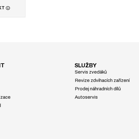
KT
NT
SLUŽBY
Servis zvedáků
Revize zdvihacích zařízení
Prodej náhradních dílů
izace
Autoservis
l