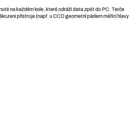
pnuté na každém kole, které odráží data zpět do PC. Terče
kození přístroje (např. u CCD geometrií pádem měřící hlavy