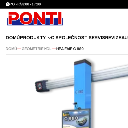
PO - PÁ 8:00 - 17:00
DOMŮ
PRODUKTY
O SPOLEČNOSTI
SERVIS
REVIZE
AU
DOMŮ
—
GEOMETRIE KOL
—
HPA FAIP C 880