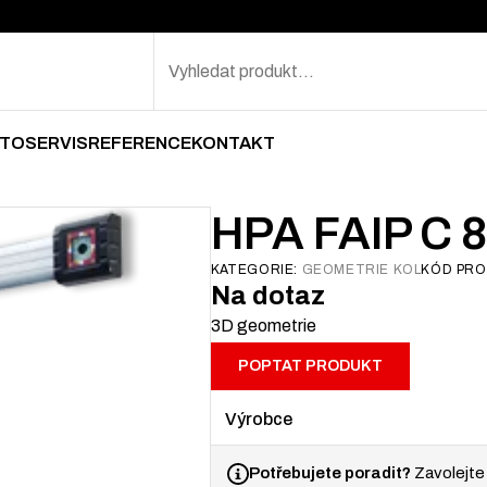
Search
TOSERVIS
REFERENCE
KONTAKT
HPA FAIP C 
KATEGORIE:
GEOMETRIE KOL
KÓD PR
Na dotaz
3D geometrie
POPTAT PRODUKT
Výrobce
Potřebujete poradit?
Zavolejte