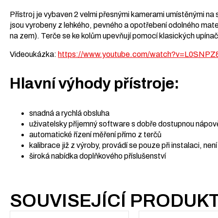
Přístroj je vybaven 2 velmi přesnými kamerami umístěnými na s
jsou vyrobeny z lehkého, pevného a opotřebení odolného mater
na zem). Terče se ke kolům upevňují pomocí klasických upínač
Videoukázka:
https://www.youtube.com/watch?v=L0SNPZ
Hlavní výhody přístroje:
snadná a rychlá obsluha
uživatelsky příjemný software s dobře dostupnou nápo
automatické řízení měření přímo z terčů
kalibrace již z výroby, provádí se pouze při instalaci, není
široká nabídka doplňkového příslušenství
SOUVISEJÍCÍ PRODUK