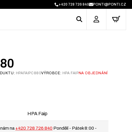
+420 728 726 840
PONTI@PONTI.CZ
880
ODUKTU:
HPAFAIPC880
VÝROBCE:
HPA FAIP
NA OBJEDNÁNÍ
HPA Faip
 nám na
+420 728 726 840
Pondělí - Pátek 8:00 -