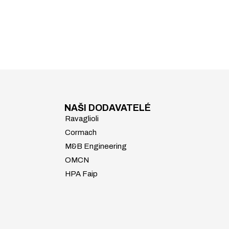
NAŠI DODAVATELÉ
Ravaglioli
Cormach
M&B Engineering
OMCN
HPA Faip