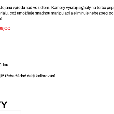
tojanu vpředu nad vozidlem. Kamery vysílají signály na terče při
iálu, což umožňuje snadnou manipulaci a eliminuje nebezpečí poš
ů.
89jCQ
vědou
 již třeba žádné další kalibrování
TY