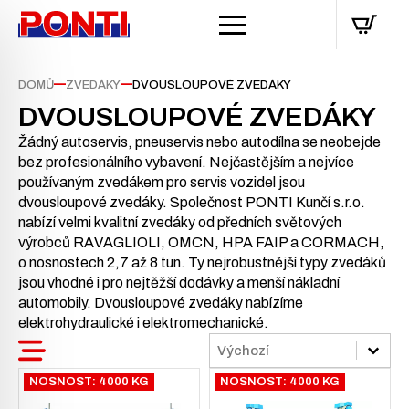
—
—
DOMŮ
ZVEDÁKY
DVOUSLOUPOVÉ ZVEDÁKY
DVOUSLOUPOVÉ ZVEDÁKY
Žádný autoservis, pneuservis nebo autodílna se neobejde
bez profesionálního vybavení. Nejčastějším a nejvíce
používaným zvedákem pro servis vozidel jsou
dvousloupové zvedáky. Společnost PONTI Kunčí s.r.o.
nabízí velmi kvalitní zvedáky od předních světových
výrobců RAVAGLIOLI, OMCN, HPA FAIP a CORMACH,
o nosnostech 2,7 až 8 tun. Ty nejrobustnější typy zvedáků
jsou vhodné i pro nejtěžší dodávky a menší nákladní
automobily. Dvousloupové zvedáky nabízíme
elektrohydraulické i elektromechanické.
Sort
Sort content
Sort content
NOSNOST: 4000 KG
NOSNOST: 4000 KG